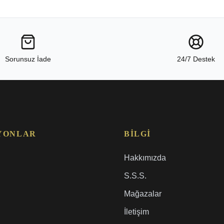
Sorunsuz İade
24/7 Destek
YONLAR
BILGI
Hakkımızda
S.S.S.
Mağazalar
İletişim