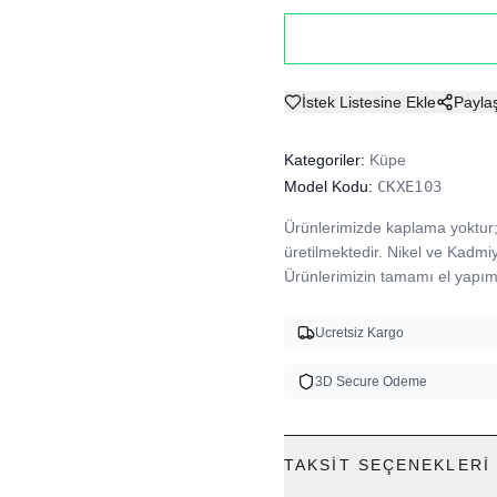
İstek Listesine Ekle
Payla
Kategoriler:
Küpe
Model Kodu:
CKXE103
Ürünlerimizde kaplama yoktur; 
üretilmektedir. Nikel ve Kadmi
Ürünlerimizin tamamı el yapımı
Ucretsiz Kargo
3D Secure Odeme
TAKSIT SEÇENEKLERI