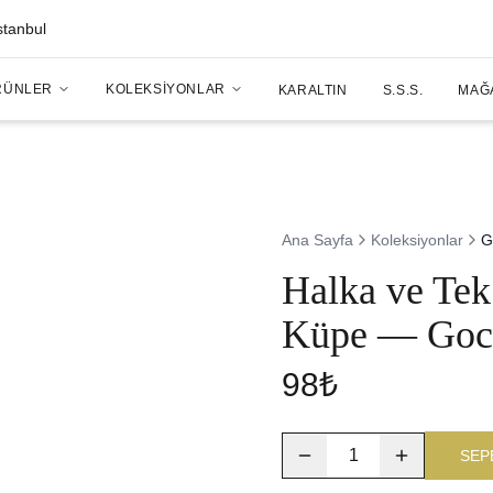
stanbul
RÜNLER
KOLEKSIYONLAR
KARALTIN
S.S.S.
MAĞ
Ana Sayfa
Koleksiyonlar
G
Halka ve Tek 
Küpe — Goc
98₺
1
SEP