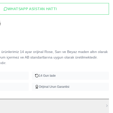
WHATSAPP ASISTAN HATTI
ş
ürünlerimiz 14 ayar orijinal Rose, Sarı ve Beyaz maden altın olarak 
yum içermez ve AB standartlarına uygun olarak üretilmektedir. 
dır.
14 Gun Iade
Orijinal Urun Garantisi