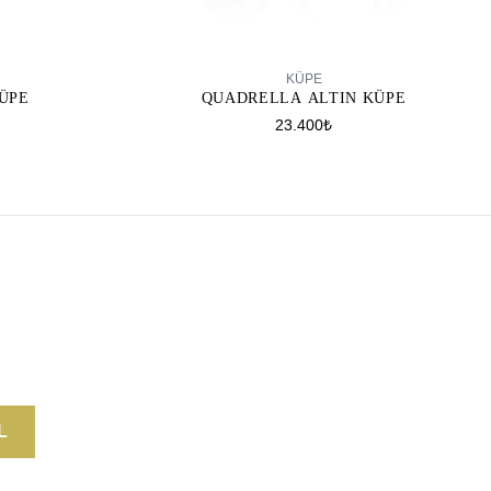
SEPETE EKLE
KÜPE
ÜPE
QUADRELLA ALTIN KÜPE
23.400₺
L