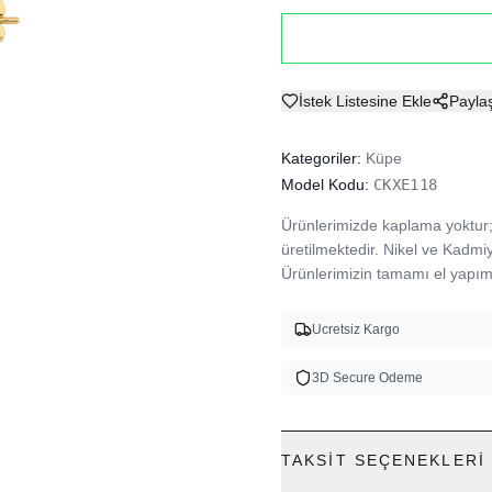
İstek Listesine Ekle
Payla
Kategoriler:
Küpe
Model Kodu:
CKXE118
Ürünlerimizde kaplama yoktur; 
üretilmektedir. Nikel ve Kadmi
Ürünlerimizin tamamı el yapımı
Ucretsiz Kargo
3D Secure Odeme
TAKSIT SEÇENEKLERI