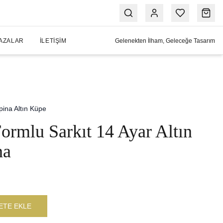
AZALAR
İLETIŞIM
Gelenekten İlham, Geleceğe Tasarım
pina Altın Küpe
Formlu Sarkıt 14 Ayar Altın
na
ETE EKLE