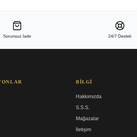
Sorunsuz İade
24/7 Destek
YONLAR
BILGI
Hakkımızda
S.S.S.
Mağazalar
İletişim