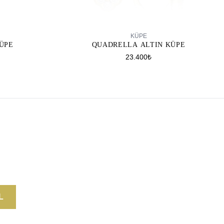
SEPETE EKLE
KÜPE
ÜPE
QUADRELLA ALTIN KÜPE
23.400₺
L