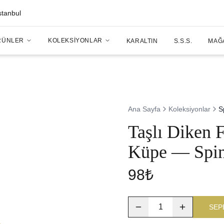
stanbul
RÜNLER
KOLEKSIYONLAR
KARALTIN
S.S.S.
MAĞ
Ana Sayfa
Koleksiyonlar
S
Taşlı Diken 
Küpe — Spi
98₺
1
SEP