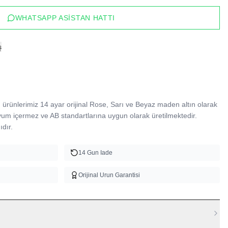
WHATSAPP ASISTAN HATTI
ş
ürünlerimiz 14 ayar orijinal Rose, Sarı ve Beyaz maden altın olarak 
yum içermez ve AB standartlarına uygun olarak üretilmektedir. 
dır.
14 Gun Iade
Orijinal Urun Garantisi