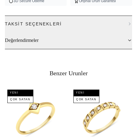
3D Secure Odeme
Orijinal Urun Garantisi
TAKSIT SEÇENEKLERI
Değerlendirmeler
Benzer Urunler
YENI
YENI
ÇOK SATAN
ÇOK SATAN