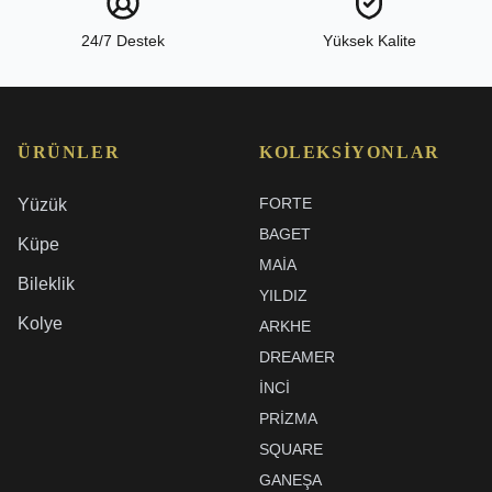
24/7 Destek
Yüksek Kalite
ÜRÜNLER
KOLEKSIYONLAR
FORTE
Yüzük
BAGET
Küpe
MAIA
Bileklik
YILDIZ
Kolye
ARKHE
DREAMER
İNCI
PRIZMA
SQUARE
GANEŞA