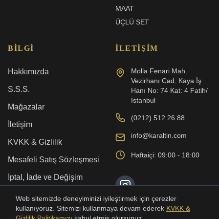
MAAT
ÜÇLÜ SET
BILGI
İLETIŞIM
Molla Fenari Mah.
Hakkımızda
Vezirhanı Cad. Kaya İş
S.S.S.
Hanı No: 74 Kat: 4 Fatih/
İstanbul
Mağazalar
(0212) 512 26 88
İletişim
info@karaltin.com
KVKK & Gizlilik
Haftaiçi: 09:00 - 18:00
Mesafeli Satış Sözleşmesi
İptal, İade ve Değişim
Kargo ve Teslimat
Web sitemizde deneyiminizi iyileştirmek için çerezler
kullanıyoruz. Sitemizi kullanmaya devam ederek
KVKK &
Gizlilik Politikamızı
kabul etmiş olursunuz.