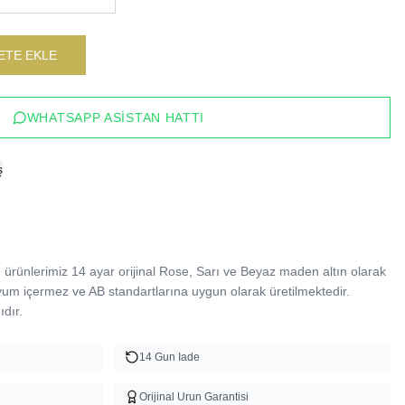
ETE EKLE
WHATSAPP ASISTAN HATTI
ş
ürünlerimiz 14 ayar orijinal Rose, Sarı ve Beyaz maden altın olarak 
yum içermez ve AB standartlarına uygun olarak üretilmektedir. 
dır.
14 Gun Iade
Orijinal Urun Garantisi