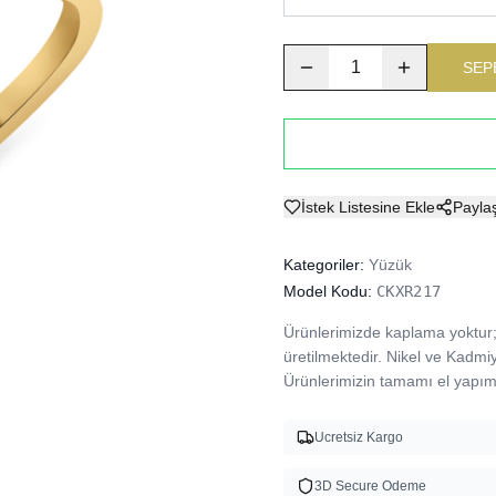
1
SEP
İstek Listesine Ekle
Payla
Kategoriler:
Yüzük
Model Kodu:
CKXR217
Ürünlerimizde kaplama yoktur; 
üretilmektedir. Nikel ve Kadmi
Ürünlerimizin tamamı el yapımı
Ucretsiz Kargo
3D Secure Odeme