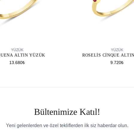
SEPETE EKLE
SEPETE EKLE
YÜZÜK
YÜZÜK
QUENA ALTIN YÜZÜK
ROSELIS CINQUE ALTI
13.680₺
9.720₺
Bültenimize Katıl!
Yeni gelenlerden ve özel tekliflerden ilk siz haberdar olun.