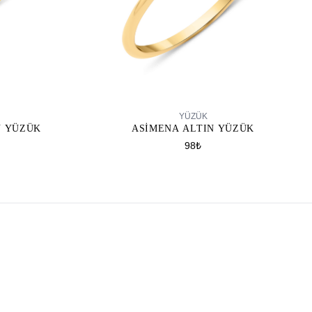
SEPETE EKLE
YÜZÜK
N YÜZÜK
ASIMENA ALTIN YÜZÜK
98₺