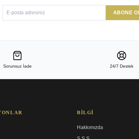
ABONE O
Sorunsuz İade
24/7 Destek
YONLAR
BILGI
Hakkımızda
S.S.S.