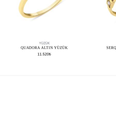
SEPETE EKLE
YÜZÜK
QUADORA ALTIN YÜZÜK
SER
11.520₺