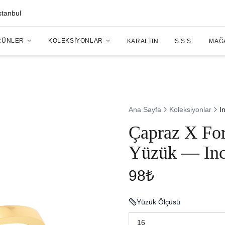
stanbul
RÜNLER
KOLEKSIYONLAR
KARALTIN
S.S.S.
MAĞ
Ana Sayfa
Koleksiyonlar
I
Çapraz X For
Yüzük — Inc
98₺
Yüzük Ölçüsü