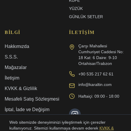
KÜPE
YÜZÜK
GÜNLÜK SETLER
BILGI
İLETIŞIM
Çarşı Mahallesi
Hakkımızda
Cumhuriyet Caddesi No:
S.S.S.
18 Kat: 6 Daire: 9-10
Ortahisar/Trabzon
Mağazalar
+90 535 217 62 61
İletişim
info@karaltin.com
KVKK & Gizlilik
Haftaiçi: 09:00 - 18:00
Mesafeli Satış Sözleşmesi
İptal, İade ve Değişim
Kargo ve Teslimat
Web sitemizde deneyiminizi iyileştirmek için çerezler
kullanıyoruz. Sitemizi kullanmaya devam ederek
KVKK &