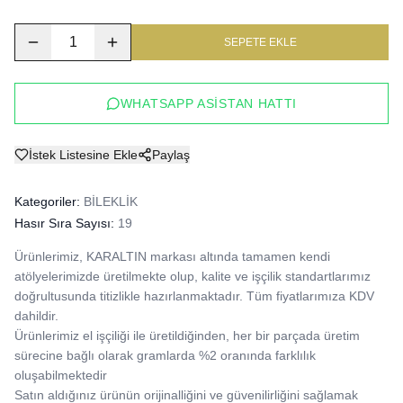
1
SEPETE EKLE
WHATSAPP ASISTAN HATTI
İstek Listesine Ekle
Paylaş
Kategoriler:
BİLEKLİK
Hasır Sıra Sayısı:
19
Ürünlerimiz, KARALTIN markası altında tamamen kendi 
atölyelerimizde üretilmekte olup, kalite ve işçilik standartlarımız 
doğrultusunda titizlikle hazırlanmaktadır. Tüm fiyatlarımıza KDV 
dahildir.

Ürünlerimiz el işçiliği ile üretildiğinden, her bir parçada üretim 
sürecine bağlı olarak gramlarda %2 oranında farklılık 
oluşabilmektedir

Satın aldığınız ürünün orijinalliğini ve güvenilirliğini sağlamak 