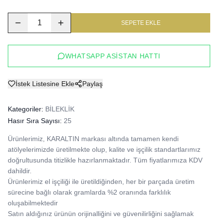
1
SEPETE EKLE
WHATSAPP ASISTAN HATTI
İstek Listesine Ekle
Paylaş
Kategoriler:
BİLEKLİK
Hasır Sıra Sayısı:
25
Ürünlerimiz, KARALTIN markası altında tamamen kendi 
atölyelerimizde üretilmekte olup, kalite ve işçilik standartlarımız 
doğrultusunda titizlikle hazırlanmaktadır. Tüm fiyatlarımıza KDV 
dahildir.

Ürünlerimiz el işçiliği ile üretildiğinden, her bir parçada üretim 
sürecine bağlı olarak gramlarda %2 oranında farklılık 
oluşabilmektedir

Satın aldığınız ürünün orijinalliğini ve güvenilirliğini sağlamak 