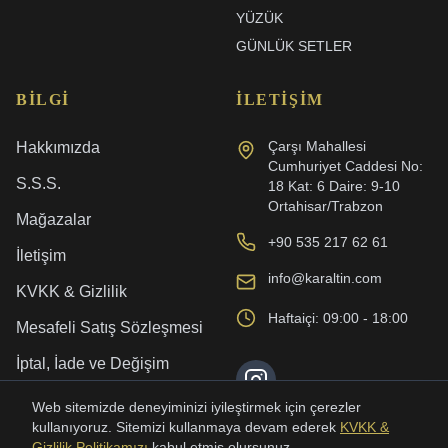
YÜZÜK
GÜNLÜK SETLER
BILGI
İLETIŞIM
Çarşı Mahallesi
Hakkımızda
Cumhuriyet Caddesi No:
S.S.S.
18 Kat: 6 Daire: 9-10
Ortahisar/Trabzon
Mağazalar
+90 535 217 62 61
İletişim
info@karaltin.com
KVKK & Gizlilik
Haftaiçi: 09:00 - 18:00
Mesafeli Satış Sözleşmesi
İptal, İade ve Değişim
Kargo ve Teslimat
Web sitemizde deneyiminizi iyileştirmek için çerezler
kullanıyoruz. Sitemizi kullanmaya devam ederek
KVKK &
Gizlilik Politikamızı
kabul etmiş olursunuz.