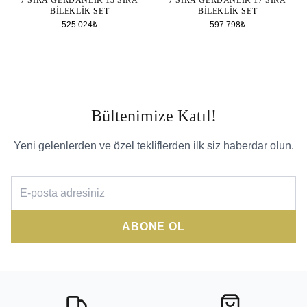
7 SIRA GERDANLIK 13 SIRA
7 SIRA GERDANLIK 17 SIRA
BILEKLIK SET
BILEKLIK SET
525.024₺
597.798₺
Bültenimize Katıl!
Yeni gelenlerden ve özel tekliflerden ilk siz haberdar olun.
ABONE OL