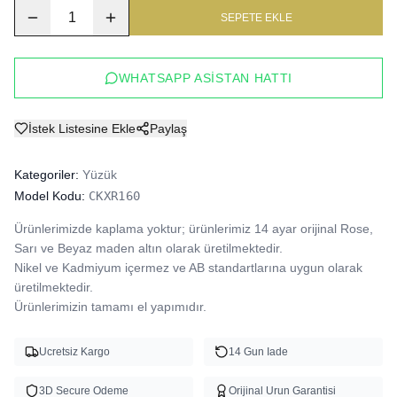
1
SEPETE EKLE
WHATSAPP ASISTAN HATTI
İstek Listesine Ekle
Paylaş
Kategoriler:
Yüzük
Model Kodu:
CKXR160
Ürünlerimizde kaplama yoktur; ürünlerimiz 14 ayar orijinal Rose, 
Sarı ve Beyaz maden altın olarak üretilmektedir.

Nikel ve Kadmiyum içermez ve AB standartlarına uygun olarak 
üretilmektedir.

Ürünlerimizin tamamı el yapımıdır.
Ucretsiz Kargo
14 Gun Iade
3D Secure Odeme
Orijinal Urun Garantisi