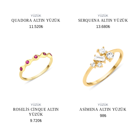
SEPETE EKLE
SEPETE EKLE
YÜZÜK
YÜZÜK
QUADORA ALTIN YÜZÜK
SERQUENA ALTIN YÜZÜK
11.520₺
13.680₺
SEPETE EKLE
SEPETE EKLE
YÜZÜK
YÜZÜK
ROSELIS CINQUE ALTIN
ASIMENA ALTIN YÜZÜK
YÜZÜK
98₺
9.720₺