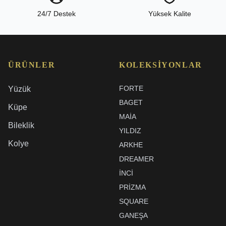
24/7 Destek
Yüksek Kalite
ÜRÜNLER
KOLEKSIYONLAR
FORTE
Yüzük
BAGET
Küpe
MAIA
Bileklik
YILDIZ
Kolye
ARKHE
DREAMER
İNCI
PRIZMA
SQUARE
GANEŞA