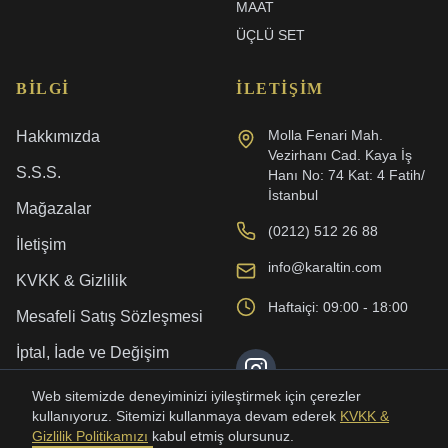
MAAT
ÜÇLÜ SET
BILGI
İLETIŞIM
Molla Fenari Mah.
Hakkımızda
Vezirhanı Cad. Kaya İş
S.S.S.
Hanı No: 74 Kat: 4 Fatih/
İstanbul
Mağazalar
(0212) 512 26 88
İletişim
info@karaltin.com
KVKK & Gizlilik
Haftaiçi: 09:00 - 18:00
Mesafeli Satış Sözleşmesi
İptal, İade ve Değişim
Kargo ve Teslimat
Web sitemizde deneyiminizi iyileştirmek için çerezler
kullanıyoruz. Sitemizi kullanmaya devam ederek
KVKK &
Gizlilik Politikamızı
kabul etmiş olursunuz.