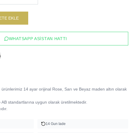
ETE EKLE
WHATSAPP ASISTAN HATTI
ş
ürünlerimiz 14 ayar orijinal Rose, Sarı ve Beyaz maden altın olarak 
B standartlarına uygun olarak üretilmektedir.

dır.
14 Gun Iade