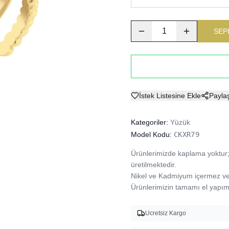
1
SEP
İstek Listesine Ekle
Payla
Kategoriler:
Yüzük
Model Kodu:
CKXR79
Ürünlerimizde kaplama yoktur; 
üretilmektedir.

Nikel ve Kadmiyum içermez ve A
Ürünlerimizin tamamı el yapımı
Ucretsiz Kargo