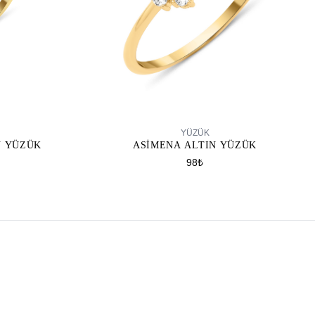
SEPETE EKLE
YÜZÜK
N YÜZÜK
ASIMENA ALTIN YÜZÜK
98₺