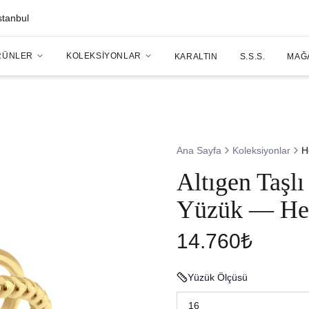
stanbul
RÜNLER
KOLEKSIYONLAR
KARALTIN
S.S.S.
MAĞ
Ana Sayfa
Koleksiyonlar
H
Altıgen Taşlı
Yüzük — He
14.760₺
Yüzük Ölçüsü