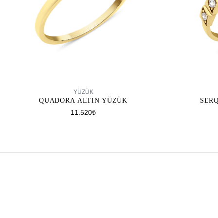
SEPETE EKLE
YÜZÜK
QUADORA ALTIN YÜZÜK
SER
11.520₺