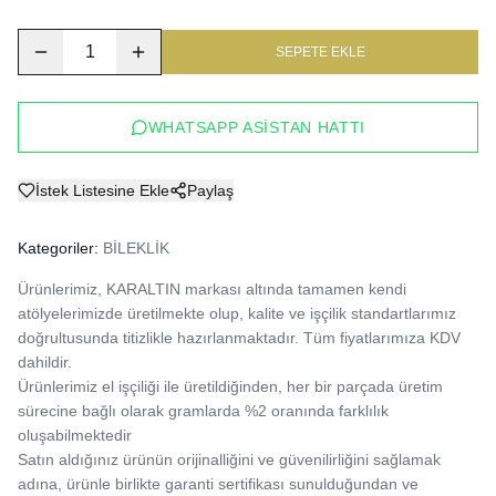
1
SEPETE EKLE
WHATSAPP ASISTAN HATTI
İstek Listesine Ekle
Paylaş
Kategoriler:
BİLEKLİK
Ürünlerimiz, KARALTIN markası altında tamamen kendi 
atölyelerimizde üretilmekte olup, kalite ve işçilik standartlarımız 
doğrultusunda titizlikle hazırlanmaktadır. Tüm fiyatlarımıza KDV 
dahildir.

Ürünlerimiz el işçiliği ile üretildiğinden, her bir parçada üretim 
sürecine bağlı olarak gramlarda %2 oranında farklılık 
oluşabilmektedir

Satın aldığınız ürünün orijinalliğini ve güvenilirliğini sağlamak 
adına, ürünle birlikte garanti sertifikası sunulduğundan ve 