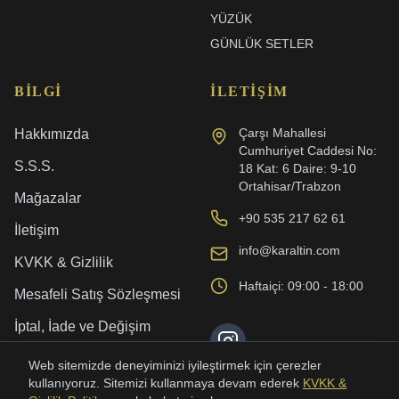
YÜZÜK
GÜNLÜK SETLER
BILGI
İLETIŞIM
Çarşı Mahallesi
Hakkımızda
Cumhuriyet Caddesi No:
S.S.S.
18 Kat: 6 Daire: 9-10
Ortahisar/Trabzon
Mağazalar
+90 535 217 62 61
İletişim
info@karaltin.com
KVKK & Gizlilik
Haftaiçi: 09:00 - 18:00
Mesafeli Satış Sözleşmesi
İptal, İade ve Değişim
Kargo ve Teslimat
Web sitemizde deneyiminizi iyileştirmek için çerezler
kullanıyoruz. Sitemizi kullanmaya devam ederek
KVKK &