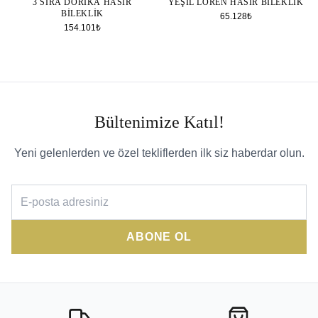
3 SIRA DORIKA HASIR
YEŞIL LOREN HASIR BILEKLIK
BILEKLIK
65.128₺
154.101₺
Bültenimize Katıl!
Yeni gelenlerden ve özel tekliflerden ilk siz haberdar olun.
ABONE OL