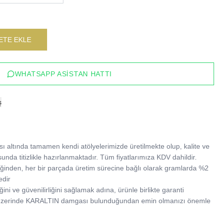
ETE EKLE
WHATSAPP ASISTAN HATTI
ş
 altında tamamen kendi atölyelerimizde üretilmekte olup, kalite ve 
sunda titizlikle hazırlanmaktadır. Tüm fiyatlarımıza KDV dahildir.

tildiğinden, her bir parçada üretim sürecine bağlı olarak gramlarda %2 
dir

ğini ve güvenilirliğini sağlamak adına, ürünle birlikte garanti 
 üzerinde KARALTIN damgası bulunduğundan emin olmanızı önemle 