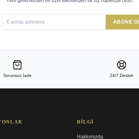
Yeni gelenlerden ve özel tekliflerden ilk siz haberdar olun.
ABONE O
Sorunsuz İade
24/7 Destek
YONLAR
BILGI
Hakkımızda