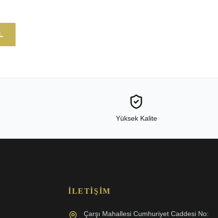
L
Yüksek Kalite
İLETIŞIM
Çarşı Mahallesi Cumhuriyet Caddesi No: