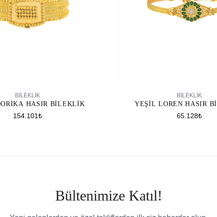
SEPETE EKLE
SEPETE EKLE
BİLEKLİK
BİLEKLİK
DORIKA HASIR BILEKLIK
YEŞIL LOREN HASIR B
154.101₺
65.128₺
Bültenimize Katıl!