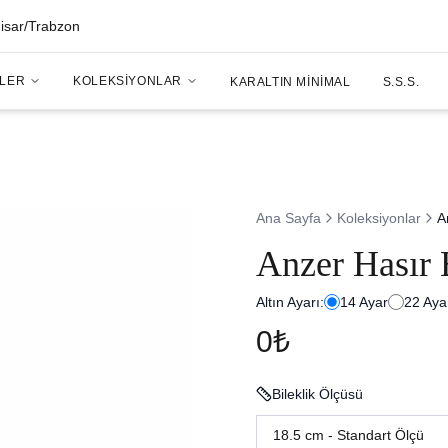
hisar/Trabzon
LER
KOLEKSIYONLAR
KARALTIN MINIMAL
S.S.S.
Ana Sayfa
Koleksiyonlar
A
Anzer Hasır 
Altın Ayarı:
14
Ayar
22
Aya
0₺
Bileklik Ölçüsü