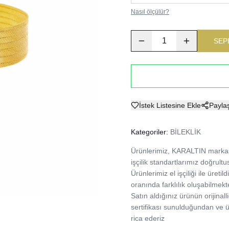
Nasıl ölçülür?
1
SEP
İstek Listesine Ekle
Payla
Kategoriler:
BİLEKLİK
Ürünlerimiz, KARALTIN markası
işçilik standartlarımız doğrultu
Ürünlerimiz el işçiliği ile üre
oranında farklılık oluşabilmekte
Satın aldığınız ürünün orijinalli
sertifikası sunulduğundan ve
rica ederiz 