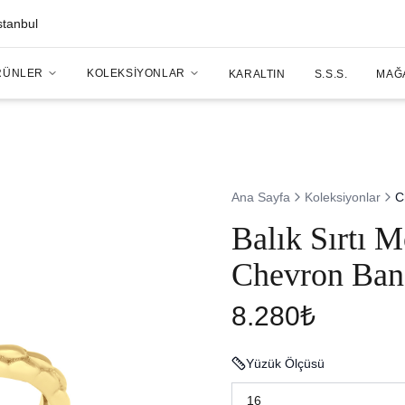
stanbul
RÜNLER
KOLEKSIYONLAR
KARALTIN
S.S.S.
MAĞ
Ana Sayfa
Koleksiyonlar
C
Balık Sırtı 
Chevron Ban
8.280₺
Yüzük Ölçüsü