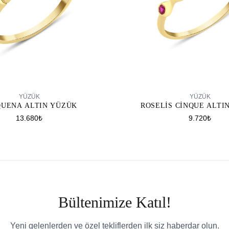
SEPETE EKLE
SEPETE EKLE
YÜZÜK
YÜZÜK
QUENA ALTIN YÜZÜK
ROSELIS CINQUE ALTI
13.680₺
9.720₺
Bültenimize Katıl!
Yeni gelenlerden ve özel tekliflerden ilk siz haberdar olun.