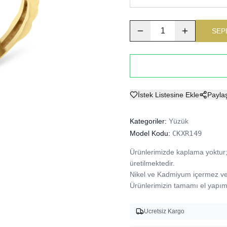
1
SEP
İstek Listesine Ekle
Payla
Kategoriler:
Yüzük
Model Kodu:
CKXR149
Ürünlerimizde kaplama yoktur; 
üretilmektedir.

Nikel ve Kadmiyum içermez ve A
Ürünlerimizin tamamı el yapımı
Ucretsiz Kargo