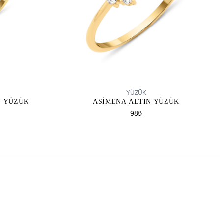
SEPETE EKLE
YÜZÜK
N YÜZÜK
ASIMENA ALTIN YÜZÜK
98₺