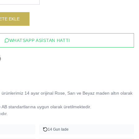
ETE EKLE
WHATSAPP ASISTAN HATTI
ş
ürünlerimiz 14 ayar orijinal Rose, Sarı ve Beyaz maden altın olarak 
B standartlarına uygun olarak üretilmektedir.

dır.
14 Gun Iade