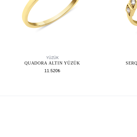
SEPETE EKLE
YÜZÜK
QUADORA ALTIN YÜZÜK
SER
11.520₺