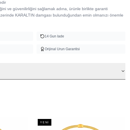
dir

ğini ve güvenilirliğini sağlamak adına, ürünle birlikte garanti 
 üzerinde KARALTIN damgası bulunduğundan emin olmanızı önemle 
14 Gun Iade
Orijinal Urun Garantisi
YENI