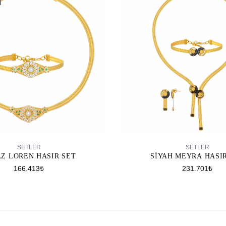
SEPETE EKLE
SEPETE EKLE
SETLER
SETLER
Z LOREN HASIR SET
SIYAH MEYRA HASI
166.413₺
231.701₺