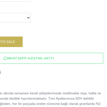
ETE EKLE
WHATSAPP ASISTAN HATTI
ş
 altında tamamen kendi atölyelerimizde üretilmekte olup, kalite ve 
sunda titizlikle hazırlanmaktadır. Tüm fiyatlarımıza KDV dahildir.

tildiğinden, her bir parçada üretim sürecine bağlı olarak gramlarda %2 