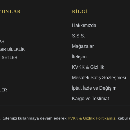
YONLAR
BILGI
Hakkımızda
S.S.S.
AR
Mağazalar
IR BILEKLIK
İletişim
R SETLER
KVKK & Gizlilik
Mesafeli Satış Sözleşmesi
İptal, İade ve Değişim
LER
Kargo ve Teslimat
uz. Sitemizi kullanmaya devam ederek
KVKK & Gizlilik Politikamızı
kabul 
©
2026
Karaltın. Tüm Hakları Saklıdır.