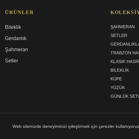
ÜRÜNLER
KOLEKSI
ŞAHMERAN
Bileklik
SETLER
Gerdanlık
GERDANLIKL
Şahmeran
TRABZON HAS
Setler
KLASIK HASI
BİLEKLİK
KÜPE
YÜZÜK
GÜNLÜK SET
Web sitemizde deneyiminizi iyileştirmek için çerezler kullanıyor