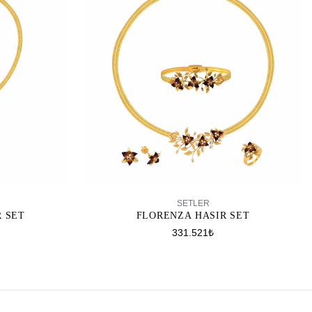
SEPETE EKLE
SETLER
R SET
FLORENZA HASIR SET
331.521₺