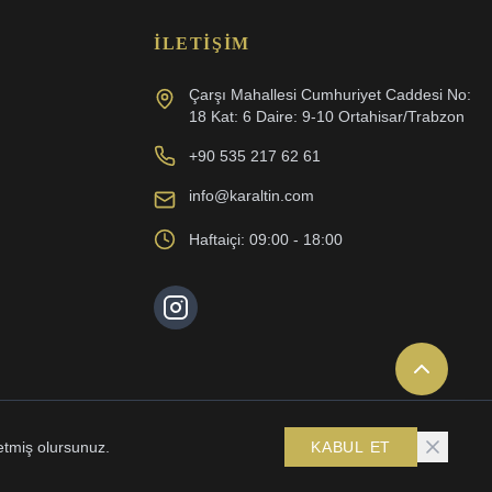
İLETIŞIM
Çarşı Mahallesi Cumhuriyet Caddesi No:
18 Kat: 6 Daire: 9-10 Ortahisar/Trabzon
+90 535 217 62 61
info@karaltin.com
Haftaiçi: 09:00 - 18:00
etmiş olursunuz.
KABUL ET