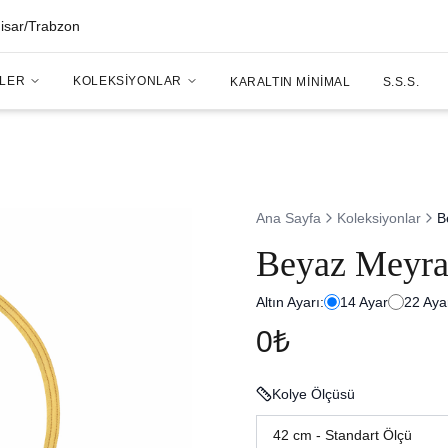
hisar/Trabzon
LER
KOLEKSIYONLAR
KARALTIN MINIMAL
S.S.S.
Ana Sayfa
Koleksiyonlar
B
Beyaz Meyra 
Altın Ayarı:
14
Ayar
22
Aya
0₺
Kolye Ölçüsü