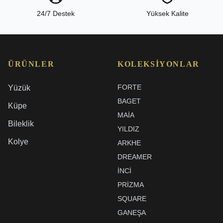
24/7 Destek
Yüksek Kalite
ÜRÜNLER
KOLEKSIYONLAR
FORTE
Yüzük
BAGET
Küpe
MAIA
Bileklik
YILDIZ
Kolye
ARKHE
DREAMER
İNCI
PRIZMA
SQUARE
GANEŞA