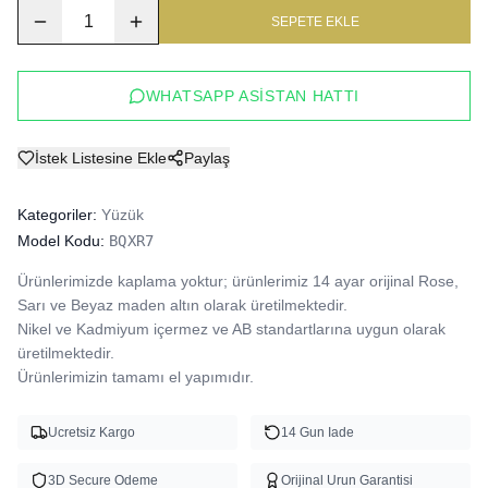
1
SEPETE EKLE
WHATSAPP ASISTAN HATTI
İstek Listesine Ekle
Paylaş
Kategoriler:
Yüzük
Model Kodu:
BQXR7
Ürünlerimizde kaplama yoktur; ürünlerimiz 14 ayar orijinal Rose, 
Sarı ve Beyaz maden altın olarak üretilmektedir.

Nikel ve Kadmiyum içermez ve AB standartlarına uygun olarak 
üretilmektedir.

Ürünlerimizin tamamı el yapımıdır.
Ucretsiz Kargo
14 Gun Iade
3D Secure Odeme
Orijinal Urun Garantisi