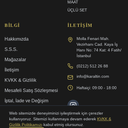
MAAT
ÜÇLÜ SET
BILGI
İLETIŞIM
Molla Fenari Mah.
Hakkımızda
Vezirhanı Cad. Kaya İş
S.S.S.
Hanı No: 74 Kat: 4 Fatih/
İstanbul
Mağazalar
(0212) 512 26 88
İletişim
info@karaltin.com
KVKK & Gizlilik
Haftaiçi: 09:00 - 18:00
Mesafeli Satış Sözleşmesi
İptal, İade ve Değişim
Kargo ve Teslimat
Web sitemizde deneyiminizi iyileştirmek için çerezler
kullanıyoruz. Sitemizi kullanmaya devam ederek
KVKK &
Gizlilik Politikamızı
kabul etmiş olursunuz.