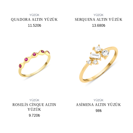
SEPETE EKLE
SEPETE EKLE
YÜZÜK
YÜZÜK
QUADORA ALTIN YÜZÜK
SERQUENA ALTIN YÜZÜK
11.520₺
13.680₺
SEPETE EKLE
SEPETE EKLE
YÜZÜK
YÜZÜK
ROSELIS CINQUE ALTIN
ASIMENA ALTIN YÜZÜK
YÜZÜK
98₺
9.720₺