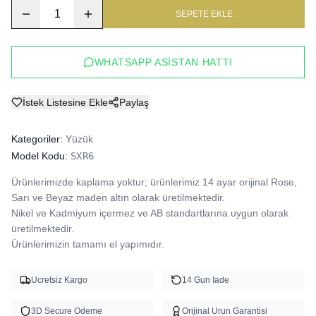
1
SEPETE EKLE
WHATSAPP ASISTAN HATTI
İstek Listesine Ekle
Paylaş
Kategoriler:
Yüzük
Model Kodu:
SXR6
Ürünlerimizde kaplama yoktur; ürünlerimiz 14 ayar orijinal Rose, 
Sarı ve Beyaz maden altın olarak üretilmektedir.

Nikel ve Kadmiyum içermez ve AB standartlarına uygun olarak 
üretilmektedir.

Ürünlerimizin tamamı el yapımıdır.
Ucretsiz Kargo
14 Gun Iade
3D Secure Odeme
Orijinal Urun Garantisi