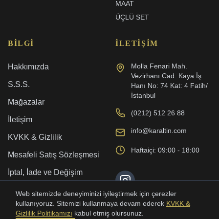
MAAT
ÜÇLÜ SET
BILGI
İLETIŞIM
Molla Fenari Mah.
Hakkımızda
Vezirhanı Cad. Kaya İş
S.S.S.
Hanı No: 74 Kat: 4 Fatih/
İstanbul
Mağazalar
(0212) 512 26 88
İletişim
info@karaltin.com
KVKK & Gizlilik
Haftaiçi: 09:00 - 18:00
Mesafeli Satış Sözleşmesi
İptal, İade ve Değişim
Kargo ve Teslimat
Web sitemizde deneyiminizi iyileştirmek için çerezler
kullanıyoruz. Sitemizi kullanmaya devam ederek
KVKK &
Gizlilik Politikamızı
kabul etmiş olursunuz.