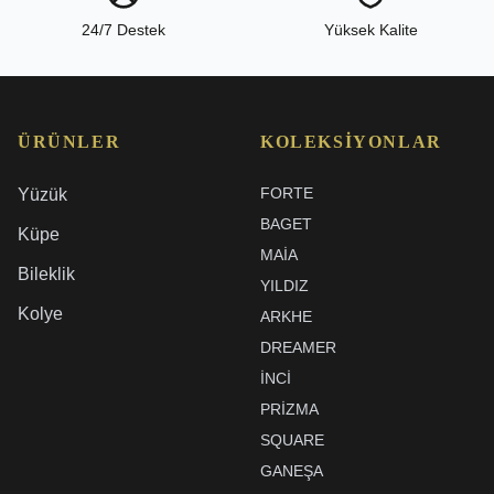
24/7 Destek
Yüksek Kalite
ÜRÜNLER
KOLEKSIYONLAR
FORTE
Yüzük
BAGET
Küpe
MAIA
Bileklik
YILDIZ
Kolye
ARKHE
DREAMER
İNCI
PRIZMA
SQUARE
GANEŞA