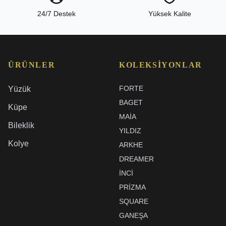
24/7 Destek
Yüksek Kalite
ÜRÜNLER
KOLEKSIYONLAR
FORTE
Yüzük
BAGET
Küpe
MAIA
Bileklik
YILDIZ
Kolye
ARKHE
DREAMER
İNCI
PRIZMA
SQUARE
GANEŞA