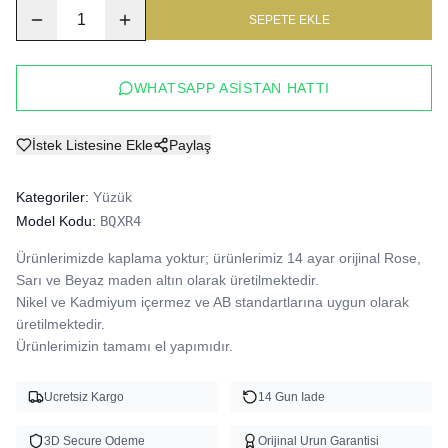
1
SEPETE EKLE
WHATSAPP ASISTAN HATTI
İstek Listesine Ekle
Paylaş
Kategoriler:
Yüzük
Model Kodu:
BQXR4
Ürünlerimizde kaplama yoktur; ürünlerimiz 14 ayar orijinal Rose, 
Sarı ve Beyaz maden altın olarak üretilmektedir.

Nikel ve Kadmiyum içermez ve AB standartlarına uygun olarak 
üretilmektedir.

Ürünlerimizin tamamı el yapımıdır.
Ucretsiz Kargo
14 Gun Iade
3D Secure Odeme
Orijinal Urun Garantisi