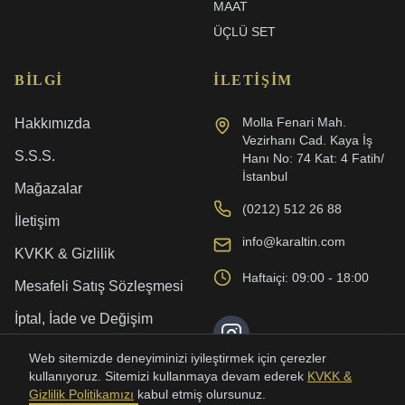
MAAT
ÜÇLÜ SET
BILGI
İLETIŞIM
Molla Fenari Mah.
Hakkımızda
Vezirhanı Cad. Kaya İş
S.S.S.
Hanı No: 74 Kat: 4 Fatih/
İstanbul
Mağazalar
(0212) 512 26 88
İletişim
info@karaltin.com
KVKK & Gizlilik
Haftaiçi: 09:00 - 18:00
Mesafeli Satış Sözleşmesi
İptal, İade ve Değişim
Kargo ve Teslimat
Web sitemizde deneyiminizi iyileştirmek için çerezler
kullanıyoruz. Sitemizi kullanmaya devam ederek
KVKK &
Gizlilik Politikamızı
kabul etmiş olursunuz.