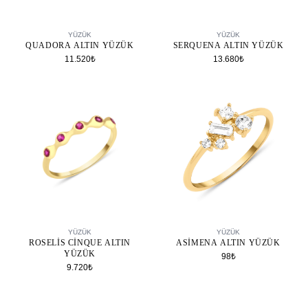
SEPETE EKLE
SEPETE EKLE
YÜZÜK
YÜZÜK
QUADORA ALTIN YÜZÜK
SERQUENA ALTIN YÜZÜK
11.520₺
13.680₺
SEPETE EKLE
SEPETE EKLE
YÜZÜK
YÜZÜK
ROSELIS CINQUE ALTIN
ASIMENA ALTIN YÜZÜK
YÜZÜK
98₺
9.720₺