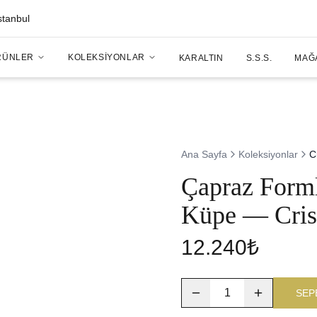
stanbul
RÜNLER
KOLEKSIYONLAR
KARALTIN
S.S.S.
MAĞ
Ana Sayfa
Koleksiyonlar
C
Çapraz Forml
Küpe — Cris
12.240₺
1
SEP