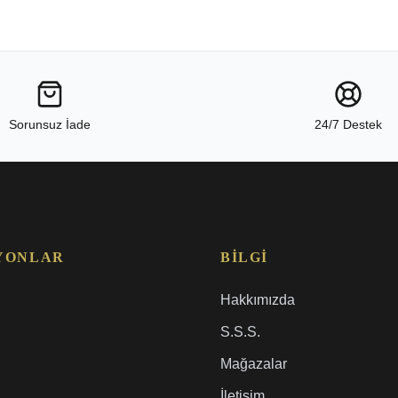
Sorunsuz İade
24/7 Destek
YONLAR
BILGI
Hakkımızda
S.S.S.
Mağazalar
İletişim