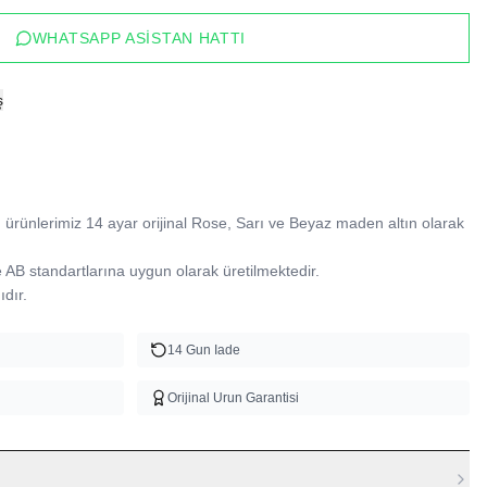
WHATSAPP ASISTAN HATTI
ş
ürünlerimiz 14 ayar orijinal Rose, Sarı ve Beyaz maden altın olarak 
B standartlarına uygun olarak üretilmektedir.

dır.
14 Gun Iade
Orijinal Urun Garantisi