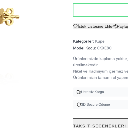
İstek Listesine Ekle
Payla
Kategoriler:
Küpe
Model Kodu:
CKXE80
Ürünlerimizde kaplama yoktur; 
üretilmektedir.

Nikel ve Kadmiyum içermez ve A
Ürünlerimizin tamamı el yapımı
Ucretsiz Kargo
3D Secure Odeme
TAKSIT SEÇENEKLERI