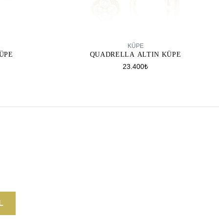
SEPETE EKLE
KÜPE
ÜPE
QUADRELLA ALTIN KÜPE
23.400₺
L