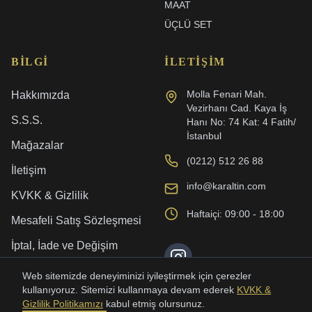
MAAT
ÜÇLÜ SET
BILGI
İLETIŞIM
Molla Fenari Mah.
Hakkımızda
Vezirhanı Cad. Kaya İş
S.S.S.
Hanı No: 74 Kat: 4 Fatih/
İstanbul
Mağazalar
(0212) 512 26 88
İletişim
info@karaltin.com
KVKK & Gizlilik
Haftaiçi: 09:00 - 18:00
Mesafeli Satış Sözleşmesi
İptal, İade ve Değişim
Kargo ve Teslimat
Web sitemizde deneyiminizi iyileştirmek için çerezler
kullanıyoruz. Sitemizi kullanmaya devam ederek
KVKK &
Gizlilik Politikamızı
kabul etmiş olursunuz.