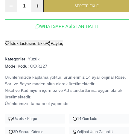
1
SEPETE EKLE
WHATSAPP ASISTAN HATTI
İstek Listesine Ekle
Paylaş
Kategoriler:
Yüzük
Model Kodu:
CKXR127
Ürünlerimizde kaplama yoktur; ürünlerimiz 14 ayar orijinal Rose, 
Sarı ve Beyaz maden altın olarak üretilmektedir.

Nikel ve Kadmiyum içermez ve AB standartlarına uygun olarak 
üretilmektedir.

Ürünlerimizin tamamı el yapımıdır.
Ucretsiz Kargo
14 Gun Iade
3D Secure Odeme
Orijinal Urun Garantisi