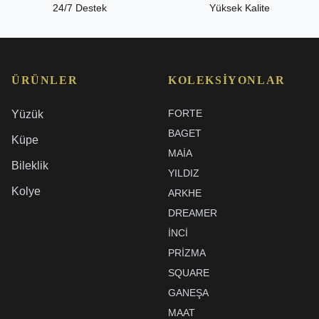
24/7 Destek
Yüksek Kalite
ÜRÜNLER
KOLEKSIYONLAR
FORTE
Yüzük
BAGET
Küpe
MAIA
Bileklik
YILDIZ
Kolye
ARKHE
DREAMER
İNCI
PRIZMA
SQUARE
GANEŞA
MAAT