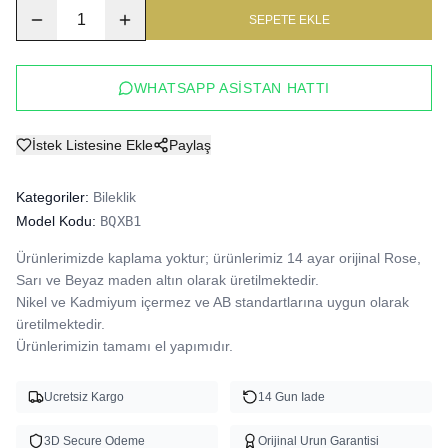
1
SEPETE EKLE
WHATSAPP ASISTAN HATTI
İstek Listesine Ekle
Paylaş
Kategoriler:
Bileklik
Model Kodu:
BQXB1
Ürünlerimizde kaplama yoktur; ürünlerimiz 14 ayar orijinal Rose, 
Sarı ve Beyaz maden altın olarak üretilmektedir.

Nikel ve Kadmiyum içermez ve AB standartlarına uygun olarak 
üretilmektedir.

Ürünlerimizin tamamı el yapımıdır.
Ucretsiz Kargo
14 Gun Iade
3D Secure Odeme
Orijinal Urun Garantisi