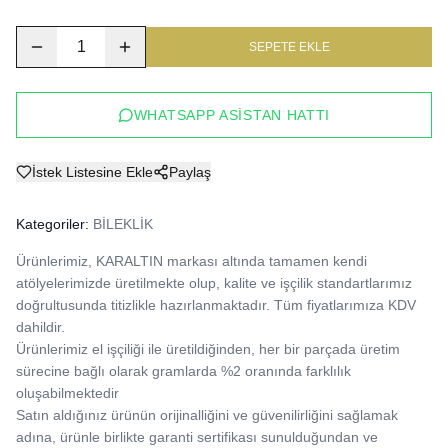
1
SEPETE EKLE
WHATSAPP ASISTAN HATTI
İstek Listesine Ekle
Paylaş
Kategoriler:
BİLEKLİK
Ürünlerimiz, KARALTIN markası altında tamamen kendi 
atölyelerimizde üretilmekte olup, kalite ve işçilik standartlarımız 
doğrultusunda titizlikle hazırlanmaktadır. Tüm fiyatlarımıza KDV 
dahildir.

Ürünlerimiz el işçiliği ile üretildiğinden, her bir parçada üretim 
sürecine bağlı olarak gramlarda %2 oranında farklılık 
oluşabilmektedir

Satın aldığınız ürünün orijinalliğini ve güvenilirliğini sağlamak 
adına, ürünle birlikte garanti sertifikası sunulduğundan ve 