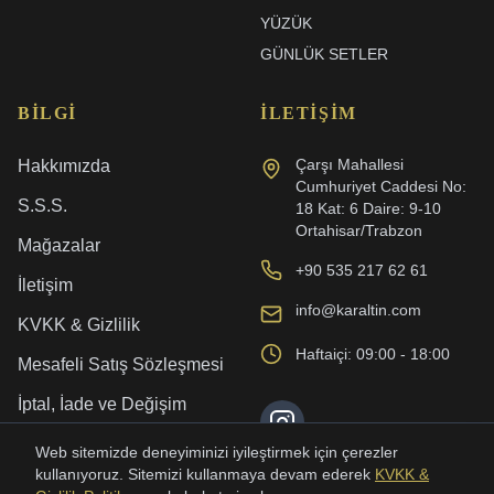
YÜZÜK
GÜNLÜK SETLER
BILGI
İLETIŞIM
Çarşı Mahallesi
Hakkımızda
Cumhuriyet Caddesi No:
S.S.S.
18 Kat: 6 Daire: 9-10
Ortahisar/Trabzon
Mağazalar
+90 535 217 62 61
İletişim
info@karaltin.com
KVKK & Gizlilik
Haftaiçi: 09:00 - 18:00
Mesafeli Satış Sözleşmesi
İptal, İade ve Değişim
Kargo ve Teslimat
Web sitemizde deneyiminizi iyileştirmek için çerezler
kullanıyoruz. Sitemizi kullanmaya devam ederek
KVKK &