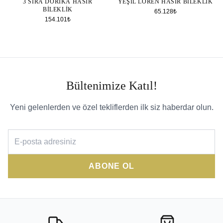
3 SIRA DORIKA HASIR
YEŞIL LOREN HASIR BILEKLIK
BILEKLIK
65.128₺
154.101₺
Bültenimize Katıl!
Yeni gelenlerden ve özel tekliflerden ilk siz haberdar olun.
ABONE OL