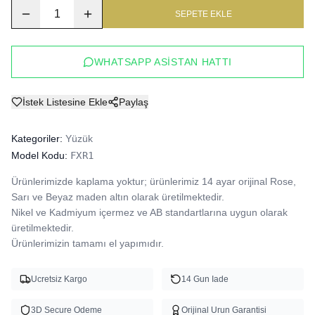
1
SEPETE EKLE
WHATSAPP ASISTAN HATTI
İstek Listesine Ekle
Paylaş
Kategoriler:
Yüzük
Model Kodu:
FXR1
Ürünlerimizde kaplama yoktur; ürünlerimiz 14 ayar orijinal Rose, 
Sarı ve Beyaz maden altın olarak üretilmektedir.

Nikel ve Kadmiyum içermez ve AB standartlarına uygun olarak 
üretilmektedir.

Ürünlerimizin tamamı el yapımıdır.
Ucretsiz Kargo
14 Gun Iade
3D Secure Odeme
Orijinal Urun Garantisi