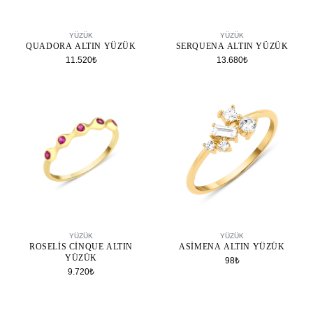
SEPETE EKLE
SEPETE EKLE
YÜZÜK
YÜZÜK
QUADORA ALTIN YÜZÜK
SERQUENA ALTIN YÜZÜK
11.520₺
13.680₺
SEPETE EKLE
SEPETE EKLE
YÜZÜK
YÜZÜK
ROSELIS CINQUE ALTIN
ASIMENA ALTIN YÜZÜK
YÜZÜK
98₺
9.720₺