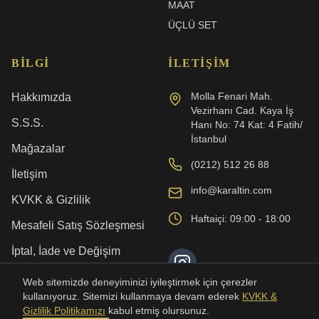
MAAT
ÜÇLÜ SET
BILGI
İLETIŞIM
Molla Fenari Mah.
Hakkımızda
Vezirhanı Cad. Kaya İş
S.S.S.
Hanı No: 74 Kat: 4 Fatih/
İstanbul
Mağazalar
(0212) 512 26 88
İletişim
info@karaltin.com
KVKK & Gizlilik
Haftaiçi: 09:00 - 18:00
Mesafeli Satış Sözleşmesi
İptal, İade ve Değişim
Kargo ve Teslimat
Web sitemizde deneyiminizi iyileştirmek için çerezler
kullanıyoruz. Sitemizi kullanmaya devam ederek
KVKK &
Gizlilik Politikamızı
kabul etmiş olursunuz.