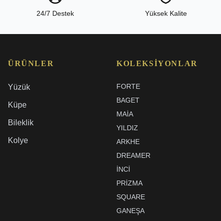
24/7 Destek
Yüksek Kalite
ÜRÜNLER
KOLEKSIYONLAR
FORTE
Yüzük
BAGET
Küpe
MAIA
Bileklik
YILDIZ
Kolye
ARKHE
DREAMER
İNCI
PRIZMA
SQUARE
GANEŞA