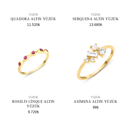
SEPETE EKLE
SEPETE EKLE
YÜZÜK
YÜZÜK
QUADORA ALTIN YÜZÜK
SERQUENA ALTIN YÜZÜK
11.520₺
13.680₺
SEPETE EKLE
SEPETE EKLE
YÜZÜK
YÜZÜK
ROSELIS CINQUE ALTIN
ASIMENA ALTIN YÜZÜK
YÜZÜK
98₺
9.720₺