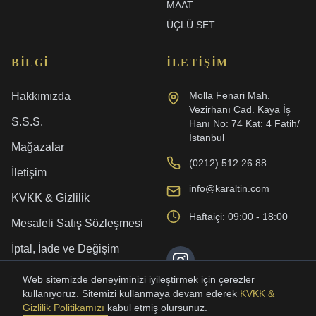
MAAT
ÜÇLÜ SET
BILGI
İLETIŞIM
Molla Fenari Mah.
Hakkımızda
Vezirhanı Cad. Kaya İş
S.S.S.
Hanı No: 74 Kat: 4 Fatih/
İstanbul
Mağazalar
(0212) 512 26 88
İletişim
info@karaltin.com
KVKK & Gizlilik
Haftaiçi: 09:00 - 18:00
Mesafeli Satış Sözleşmesi
İptal, İade ve Değişim
Kargo ve Teslimat
Web sitemizde deneyiminizi iyileştirmek için çerezler
kullanıyoruz. Sitemizi kullanmaya devam ederek
KVKK &
Gizlilik Politikamızı
kabul etmiş olursunuz.