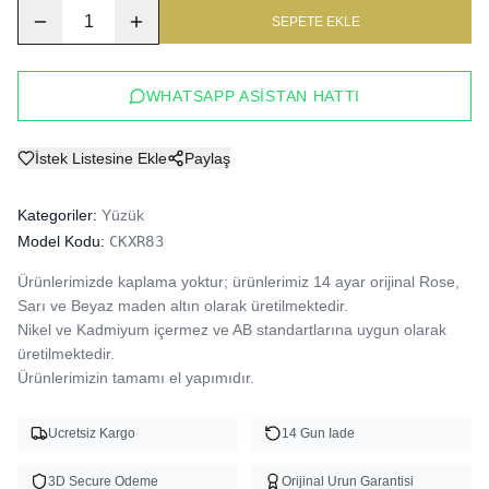
1
SEPETE EKLE
WHATSAPP ASISTAN HATTI
İstek Listesine Ekle
Paylaş
Kategoriler:
Yüzük
Model Kodu:
CKXR83
Ürünlerimizde kaplama yoktur; ürünlerimiz 14 ayar orijinal Rose, 
Sarı ve Beyaz maden altın olarak üretilmektedir.

Nikel ve Kadmiyum içermez ve AB standartlarına uygun olarak 
üretilmektedir.

Ürünlerimizin tamamı el yapımıdır.
Ucretsiz Kargo
14 Gun Iade
3D Secure Odeme
Orijinal Urun Garantisi