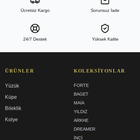
Ücretsiz Kargo
Sorunsuz İade
24/7 Destek
Yüksek Kalite
ÜRÜNLER
KOLEKSIYONLAR
FORTE
Yüzük
BAGET
Küpe
MAIA
Bileklik
YILDIZ
Kolye
ARKHE
DREAMER
İNCI