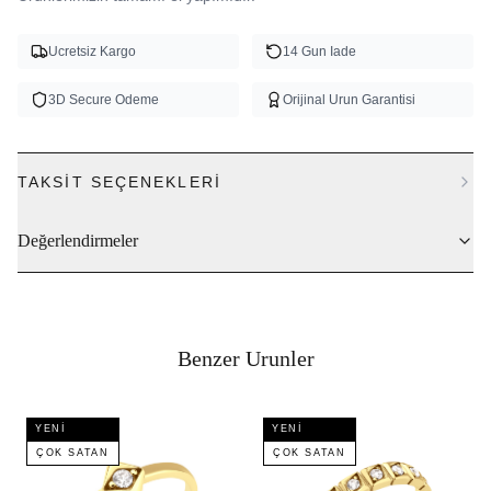
Ucretsiz Kargo
14 Gun Iade
3D Secure Odeme
Orijinal Urun Garantisi
TAKSIT SEÇENEKLERI
Değerlendirmeler
Benzer Urunler
YENI
YENI
ÇOK SATAN
ÇOK SATAN