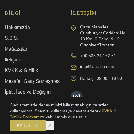
BILGI
İLETIŞIM
Çarşı Mahallesi
Hakkımızda
Cumhuriyet Caddesi No:
S.S.S.
18 Kat: 6 Daire: 9-10
Ortahisar/Trabzon
Mağazalar
+90 535 217 62 61
İletişim
info@karaltin.com
KVKK & Gizlilik
Haftaiçi: 09:00 - 18:00
Mesafeli Satış Sözleşmesi
İptal, İade ve Değişim
Kargo ve Teslimat
Web sitemizde deneyiminizi iyileştirmek için çerezler
kullanıyoruz. Sitemizi kullanmaya devam ederek
KVKK &
Gizlilik Politikamızı
kabul etmiş olursunuz.
KABUL ET
©
2026
Karaltın. Tüm Hakları Saklıdır.