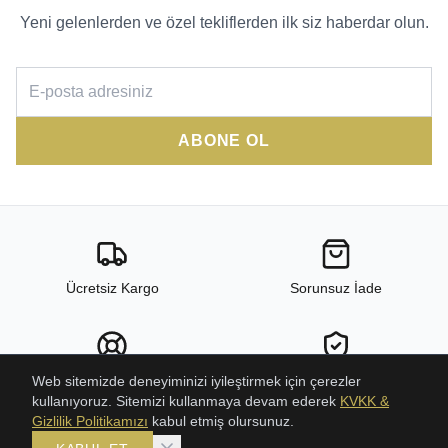
Yeni gelenlerden ve özel tekliflerden ilk siz haberdar olun.
ABONE OL
Ücretsiz Kargo
Sorunsuz İade
24/7 Destek
Yüksek Kalite
Web sitemizde deneyiminizi iyileştirmek için çerezler
kullanıyoruz. Sitemizi kullanmaya devam ederek
KVKK &
Gizlilik Politikamızı
kabul etmiş olursunuz.