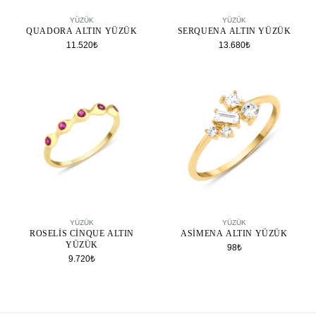
SEPETE EKLE
SEPETE EKLE
YÜZÜK
YÜZÜK
QUADORA ALTIN YÜZÜK
SERQUENA ALTIN YÜZÜK
11.520₺
13.680₺
SEPETE EKLE
SEPETE EKLE
YÜZÜK
YÜZÜK
ROSELIS CINQUE ALTIN
ASIMENA ALTIN YÜZÜK
YÜZÜK
98₺
9.720₺