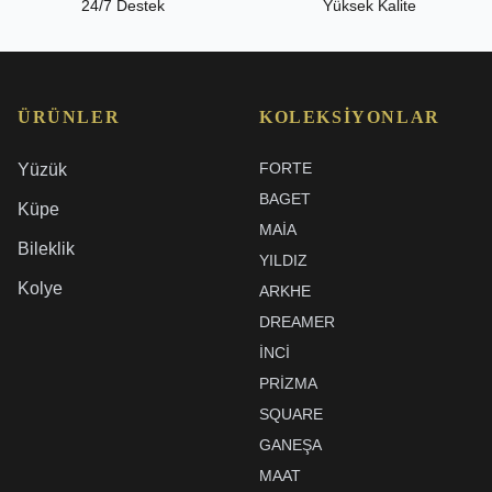
24/7 Destek
Yüksek Kalite
ÜRÜNLER
KOLEKSIYONLAR
FORTE
Yüzük
BAGET
Küpe
MAIA
Bileklik
YILDIZ
Kolye
ARKHE
DREAMER
İNCI
PRIZMA
SQUARE
GANEŞA
MAAT