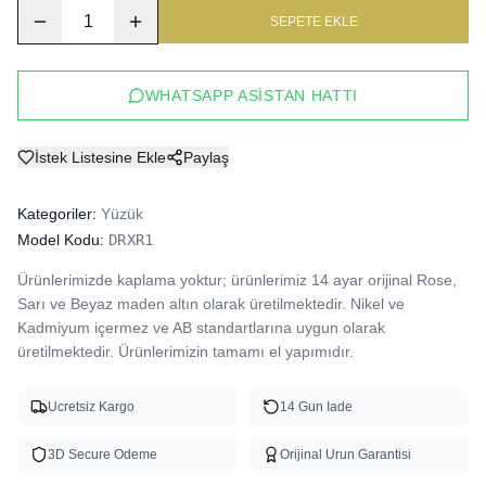
1
SEPETE EKLE
WHATSAPP ASISTAN HATTI
İstek Listesine Ekle
Paylaş
Kategoriler:
Yüzük
Model Kodu:
DRXR1
Ürünlerimizde kaplama yoktur; ürünlerimiz 14 ayar orijinal Rose, 
Sarı ve Beyaz maden altın olarak üretilmektedir. Nikel ve 
Kadmiyum içermez ve AB standartlarına uygun olarak 
üretilmektedir. Ürünlerimizin tamamı el yapımıdır.
Ucretsiz Kargo
14 Gun Iade
3D Secure Odeme
Orijinal Urun Garantisi