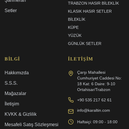
Şahmeran
TRABZON HASIR BILEKLIK
Setler
KLASIK HASIR SETLER
BİLEKLİK
KÜPE
YÜZÜK
GÜNLÜK SETLER
BILGI
İLETIŞIM
Çarşı Mahallesi
Hakkımızda
Cumhuriyet Caddesi No:
S.S.S.
18 Kat: 6 Daire: 9-10
Ortahisar/Trabzon
Mağazalar
+90 535 217 62 61
İletişim
info@karaltin.com
KVKK & Gizlilik
Haftaiçi: 09:00 - 18:00
Mesafeli Satış Sözleşmesi