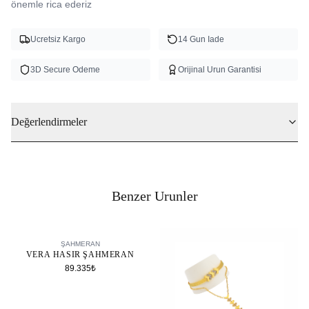
önemle rica ederiz 
Ucretsiz Kargo
14 Gun Iade
3D Secure Odeme
Orijinal Urun Garantisi
Değerlendirmeler
Benzer Urunler
SEPETE EKLE
ŞAHMERAN
VERA HASIR ŞAHMERAN
89.335₺