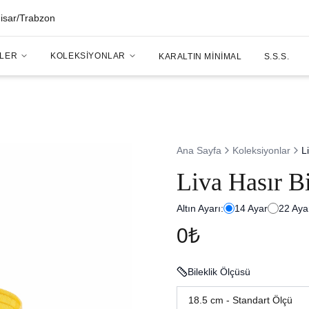
hisar/Trabzon
LER
KOLEKSIYONLAR
KARALTIN MINIMAL
S.S.S.
Ana Sayfa
Koleksiyonlar
L
Liva Hasır Bi
Altın Ayarı:
14
Ayar
22
Aya
0₺
Bileklik Ölçüsü