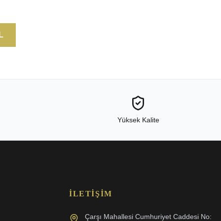
L
Yüksek Kalite
İLETIŞIM
Çarşı Mahallesi Cumhuriyet Caddesi No: