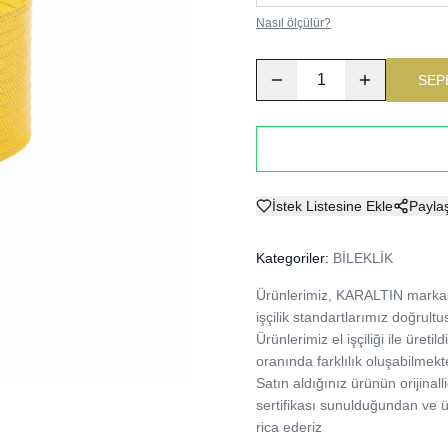
Nasıl ölçülür?
1
SEP
İstek Listesine Ekle
Payla
Kategoriler:
BİLEKLİK
Ürünlerimiz, KARALTIN markası
işçilik standartlarımız doğrultu
Ürünlerimiz el işçiliği ile üre
oranında farklılık oluşabilmekte
Satın aldığınız ürünün orijinalli
sertifikası sunulduğundan ve
rica ederiz 