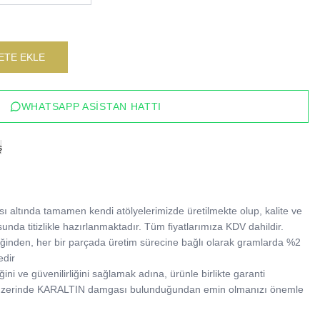
ETE EKLE
WHATSAPP ASISTAN HATTI
ş
 altında tamamen kendi atölyelerimizde üretilmekte olup, kalite ve 
sunda titizlikle hazırlanmaktadır. Tüm fiyatlarımıza KDV dahildir.

tildiğinden, her bir parçada üretim sürecine bağlı olarak gramlarda %2 
dir

ğini ve güvenilirliğini sağlamak adına, ürünle birlikte garanti 
 üzerinde KARALTIN damgası bulunduğundan emin olmanızı önemle 