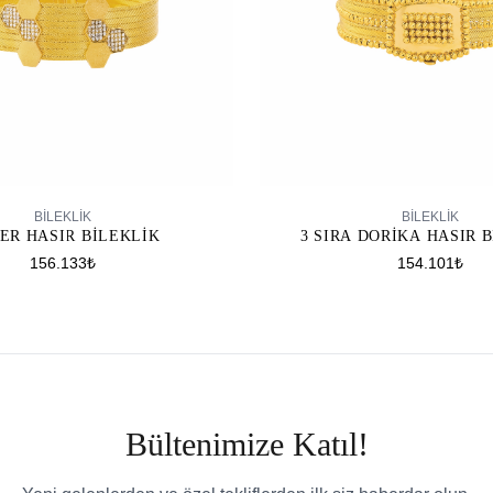
SEPETE EKLE
SEPETE EKLE
BİLEKLİK
BİLEKLİK
ER HASIR BILEKLIK
3 SIRA DORIKA HASIR 
156.133₺
154.101₺
Bültenimize Katıl!