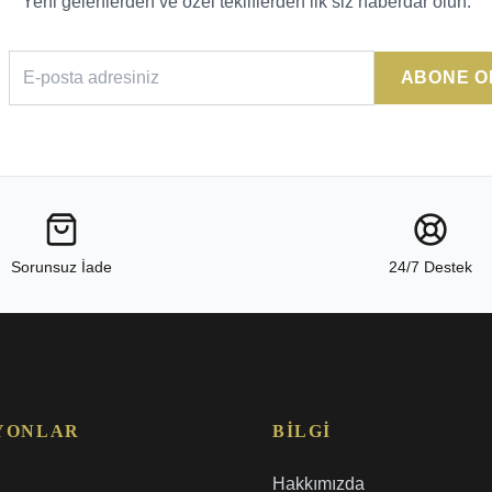
Yeni gelenlerden ve özel tekliflerden ilk siz haberdar olun.
ABONE O
Sorunsuz İade
24/7 Destek
YONLAR
BILGI
Hakkımızda