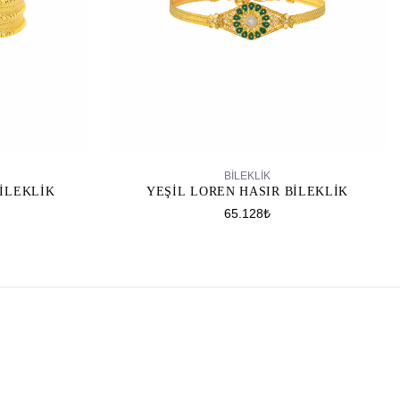
SEPETE EKLE
BİLEKLİK
BILEKLIK
YEŞIL LOREN HASIR BILEKLIK
65.128₺