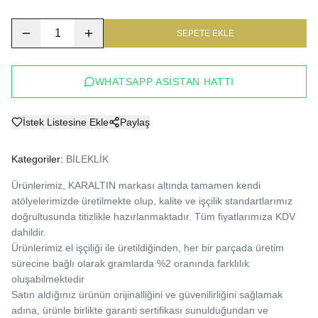
1
SEPETE EKLE
WHATSAPP ASISTAN HATTI
İstek Listesine Ekle
Paylaş
Kategoriler:
BİLEKLİK
Ürünlerimiz, KARALTIN markası altında tamamen kendi 
atölyelerimizde üretilmekte olup, kalite ve işçilik standartlarımız 
doğrultusunda titizlikle hazırlanmaktadır. Tüm fiyatlarımıza KDV 
dahildir.

Ürünlerimiz el işçiliği ile üretildiğinden, her bir parçada üretim 
sürecine bağlı olarak gramlarda %2 oranında farklılık 
oluşabilmektedir

Satın aldığınız ürünün orijinalliğini ve güvenilirliğini sağlamak 
adına, ürünle birlikte garanti sertifikası sunulduğundan ve 