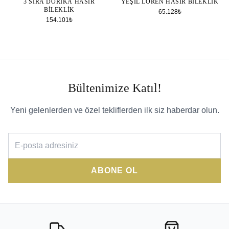
3 SIRA DORIKA HASIR
YEŞIL LOREN HASIR BILEKLIK
BILEKLIK
65.128₺
154.101₺
Bültenimize Katıl!
Yeni gelenlerden ve özel tekliflerden ilk siz haberdar olun.
ABONE OL