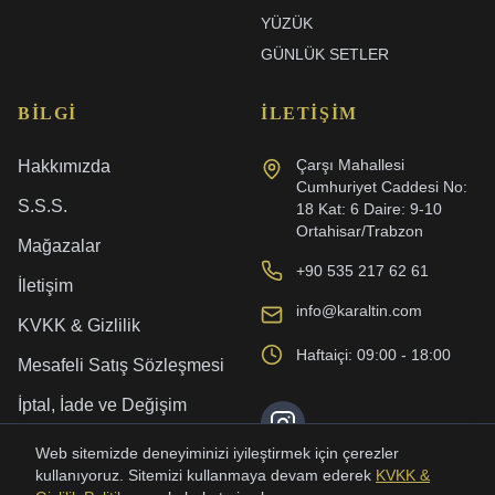
YÜZÜK
GÜNLÜK SETLER
BILGI
İLETIŞIM
Çarşı Mahallesi
Hakkımızda
Cumhuriyet Caddesi No:
S.S.S.
18 Kat: 6 Daire: 9-10
Ortahisar/Trabzon
Mağazalar
+90 535 217 62 61
İletişim
info@karaltin.com
KVKK & Gizlilik
Haftaiçi: 09:00 - 18:00
Mesafeli Satış Sözleşmesi
İptal, İade ve Değişim
Kargo ve Teslimat
Web sitemizde deneyiminizi iyileştirmek için çerezler
kullanıyoruz. Sitemizi kullanmaya devam ederek
KVKK &