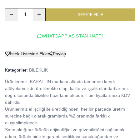
1
SEPETE EKLE
WHATSAPP ASISTAN HATTI
İstek Listesine Ekle
Paylaş
Kategoriler:
BİLEKLİK
Ürünlerimiz, KARALTIN markası altında tamamen kendi 
atölyelerimizde üretilmekte olup, kalite ve işçilik standartlarımız 
doğrultusunda titizlikle hazırlanmaktadır. Tüm fiyatlarımıza KDV 
dahildir.

Ürünlerimiz el işçiliği ile üretildiğinden, her bir parçada üretim 
sürecine bağlı olarak gramlarda %2 oranında farklılık 
oluşabilmektedir

Satın aldığınız ürünün orijinalliğini ve güvenilirliğini sağlamak 
adına, ürünle birlikte garanti sertifikası sunulduğundan ve 