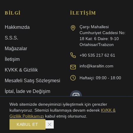
BILGI
İLETIŞIM
Çarşı Mahallesi
Hakkımızda
Cumhuriyet Caddesi No:
S.S.S.
18 Kat: 6 Daire: 9-10
Ortahisar/Trabzon
Mağazalar
+90 535 217 62 61
İletişim
info@karaltin.com
KVKK & Gizlilik
Haftaiçi: 09:00 - 18:00
Mesafeli Satış Sözleşmesi
İptal, İade ve Değişim
Kargo ve Teslimat
Web sitemizde deneyiminizi iyileştirmek için çerezler
kullanıyoruz. Sitemizi kullanmaya devam ederek
KVKK &
Gizlilik Politikamızı
kabul etmiş olursunuz.
KABUL ET
©
2026
Karaltın. Tüm Hakları Saklıdır.