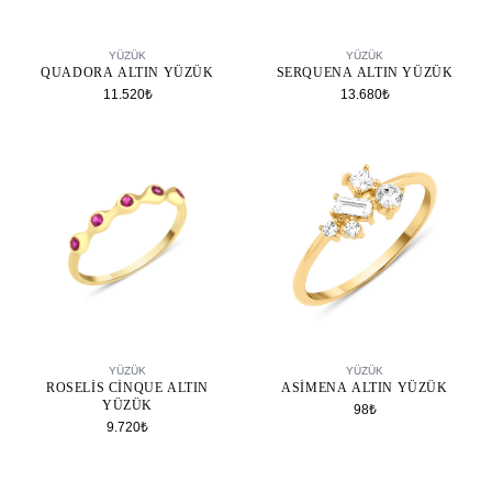
SEPETE EKLE
SEPETE EKLE
YÜZÜK
YÜZÜK
QUADORA ALTIN YÜZÜK
SERQUENA ALTIN YÜZÜK
11.520₺
13.680₺
SEPETE EKLE
SEPETE EKLE
YÜZÜK
YÜZÜK
ROSELIS CINQUE ALTIN
ASIMENA ALTIN YÜZÜK
YÜZÜK
98₺
9.720₺