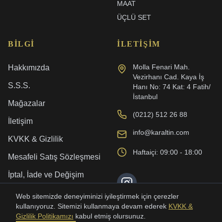
MAAT
ÜÇLÜ SET
BILGI
İLETIŞIM
Molla Fenari Mah.
Hakkımızda
Vezirhanı Cad. Kaya İş
S.S.S.
Hanı No: 74 Kat: 4 Fatih/
İstanbul
Mağazalar
(0212) 512 26 88
İletişim
info@karaltin.com
KVKK & Gizlilik
Haftaiçi: 09:00 - 18:00
Mesafeli Satış Sözleşmesi
İptal, İade ve Değişim
Kargo ve Teslimat
Web sitemizde deneyiminizi iyileştirmek için çerezler
kullanıyoruz. Sitemizi kullanmaya devam ederek
KVKK &
Gizlilik Politikamızı
kabul etmiş olursunuz.