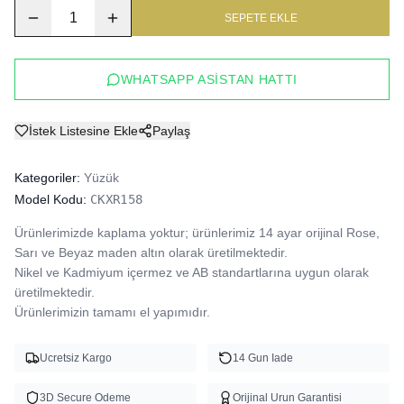
1
SEPETE EKLE
WHATSAPP ASISTAN HATTI
İstek Listesine Ekle
Paylaş
Kategoriler:
Yüzük
Model Kodu:
CKXR158
Ürünlerimizde kaplama yoktur; ürünlerimiz 14 ayar orijinal Rose, 
Sarı ve Beyaz maden altın olarak üretilmektedir.

Nikel ve Kadmiyum içermez ve AB standartlarına uygun olarak 
üretilmektedir.

Ürünlerimizin tamamı el yapımıdır.
Ucretsiz Kargo
14 Gun Iade
3D Secure Odeme
Orijinal Urun Garantisi