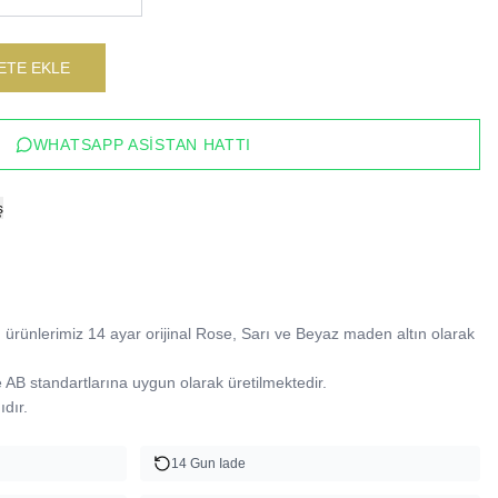
ETE EKLE
WHATSAPP ASISTAN HATTI
ş
ürünlerimiz 14 ayar orijinal Rose, Sarı ve Beyaz maden altın olarak 
B standartlarına uygun olarak üretilmektedir.

dır.
14 Gun Iade