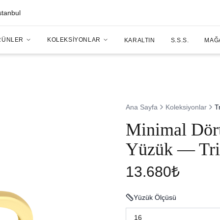
stanbul
RÜNLER
KOLEKSIYONLAR
KARALTIN
S.S.S.
MAĞ
Ana Sayfa
Koleksiyonlar
T
Minimal Dört
Yüzük — Trif
13.680₺
Yüzük Ölçüsü