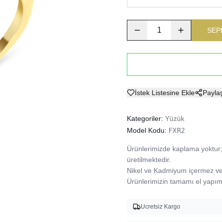
1
SEP
İstek Listesine Ekle
Payla
Kategoriler:
Yüzük
Model Kodu:
FXR2
Ürünlerimizde kaplama yoktur; 
üretilmektedir.

Nikel ve Kadmiyum içermez ve A
Ürünlerimizin tamamı el yapımı
Ucretsiz Kargo