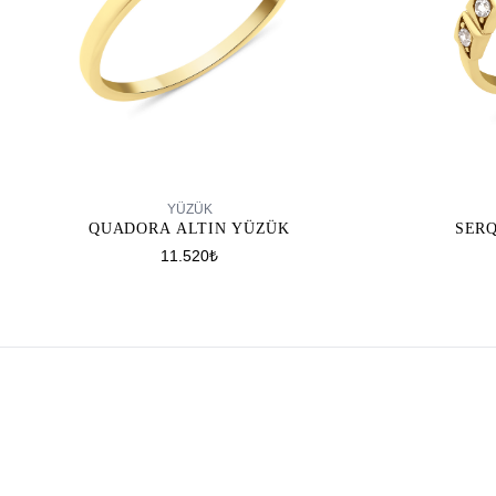
SEPETE EKLE
YÜZÜK
QUADORA ALTIN YÜZÜK
SER
11.520₺