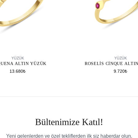
SEPETE EKLE
SEPETE EKLE
YÜZÜK
YÜZÜK
QUENA ALTIN YÜZÜK
ROSELIS CINQUE ALTI
13.680₺
9.720₺
Bültenimize Katıl!
Yeni gelenlerden ve özel tekliflerden ilk siz haberdar olun.