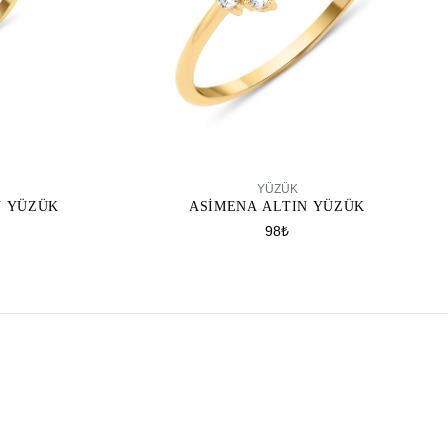
SEPETE EKLE
YÜZÜK
N YÜZÜK
ASIMENA ALTIN YÜZÜK
98₺