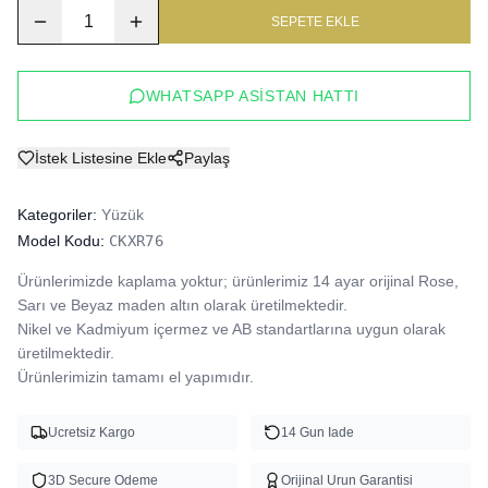
1
SEPETE EKLE
WHATSAPP ASISTAN HATTI
İstek Listesine Ekle
Paylaş
Kategoriler:
Yüzük
Model Kodu:
CKXR76
Ürünlerimizde kaplama yoktur; ürünlerimiz 14 ayar orijinal Rose, 
Sarı ve Beyaz maden altın olarak üretilmektedir.

Nikel ve Kadmiyum içermez ve AB standartlarına uygun olarak 
üretilmektedir.

Ürünlerimizin tamamı el yapımıdır.
Ucretsiz Kargo
14 Gun Iade
3D Secure Odeme
Orijinal Urun Garantisi