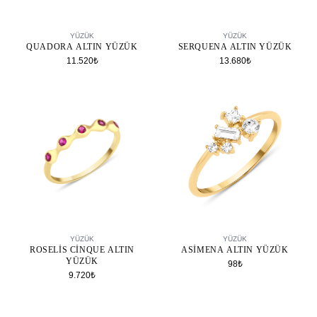
SEPETE EKLE
SEPETE EKLE
YÜZÜK
YÜZÜK
QUADORA ALTIN YÜZÜK
SERQUENA ALTIN YÜZÜK
11.520₺
13.680₺
SEPETE EKLE
SEPETE EKLE
YÜZÜK
YÜZÜK
ROSELIS CINQUE ALTIN
ASIMENA ALTIN YÜZÜK
YÜZÜK
98₺
9.720₺