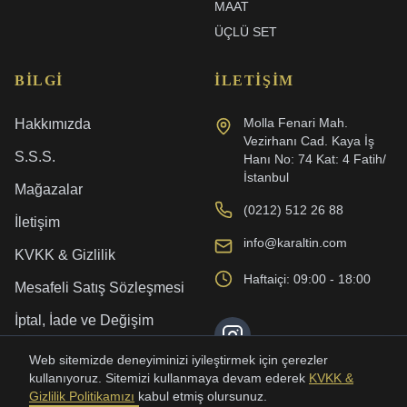
MAAT
ÜÇLÜ SET
BILGI
İLETIŞIM
Molla Fenari Mah.
Hakkımızda
Vezirhanı Cad. Kaya İş
S.S.S.
Hanı No: 74 Kat: 4 Fatih/
İstanbul
Mağazalar
(0212) 512 26 88
İletişim
info@karaltin.com
KVKK & Gizlilik
Haftaiçi: 09:00 - 18:00
Mesafeli Satış Sözleşmesi
İptal, İade ve Değişim
Kargo ve Teslimat
Web sitemizde deneyiminizi iyileştirmek için çerezler
kullanıyoruz. Sitemizi kullanmaya devam ederek
KVKK &
Gizlilik Politikamızı
kabul etmiş olursunuz.