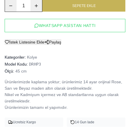
1
SEPETE EKLE
WHATSAPP ASISTAN HATTI
İstek Listesine Ekle
Paylaş
Kategoriler:
Kolye
Model Kodu:
DRHP3
Ölçü:
45 cm
Ürünlerimizde kaplama yoktur; ürünlerimiz 14 ayar orijinal Rose, 
Sarı ve Beyaz maden altın olarak üretilmektedir.

Nikel ve Kadmiyum içermez ve AB standartlarına uygun olarak 
üretilmektedir.

Ürünlerimizin tamamı el yapımıdır.
Ucretsiz Kargo
14 Gun Iade