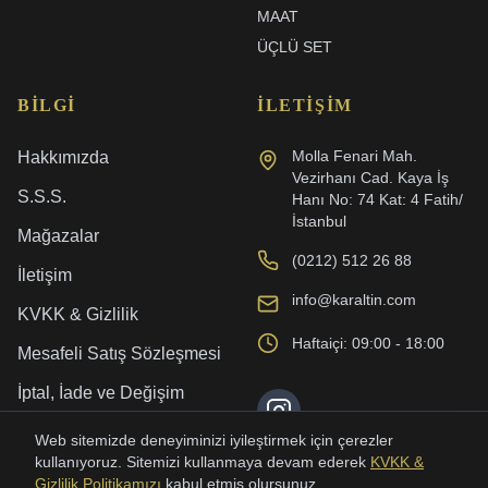
MAAT
ÜÇLÜ SET
BILGI
İLETIŞIM
Molla Fenari Mah.
Hakkımızda
Vezirhanı Cad. Kaya İş
S.S.S.
Hanı No: 74 Kat: 4 Fatih/
İstanbul
Mağazalar
(0212) 512 26 88
İletişim
info@karaltin.com
KVKK & Gizlilik
Haftaiçi: 09:00 - 18:00
Mesafeli Satış Sözleşmesi
İptal, İade ve Değişim
Kargo ve Teslimat
Web sitemizde deneyiminizi iyileştirmek için çerezler
kullanıyoruz. Sitemizi kullanmaya devam ederek
KVKK &
Gizlilik Politikamızı
kabul etmiş olursunuz.