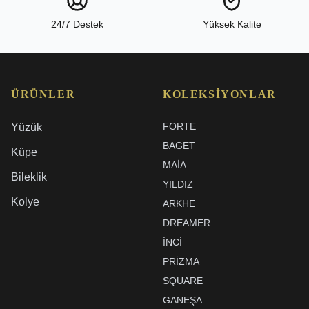
24/7 Destek
Yüksek Kalite
ÜRÜNLER
KOLEKSIYONLAR
FORTE
Yüzük
BAGET
Küpe
MAIA
Bileklik
YILDIZ
Kolye
ARKHE
DREAMER
İNCI
PRIZMA
SQUARE
GANEŞA