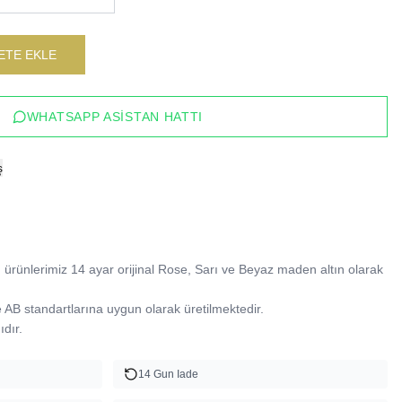
ETE EKLE
WHATSAPP ASISTAN HATTI
ş
ürünlerimiz 14 ayar orijinal Rose, Sarı ve Beyaz maden altın olarak 
B standartlarına uygun olarak üretilmektedir.

dır.
14 Gun Iade