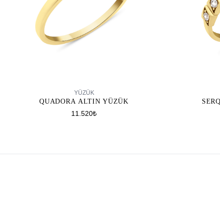
SEPETE EKLE
YÜZÜK
QUADORA ALTIN YÜZÜK
SER
11.520₺