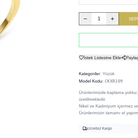
1
SEP
İstek Listesine Ekle
Payla
Kategoriler:
Yüzük
Model Kodu:
CKXR109
Ürünlerimizde kaplama yoktur; 
üretilmektedir.

Nikel ve Kadmiyum içermez ve A
Ürünlerimizin tamamı el yapımı
Ucretsiz Kargo