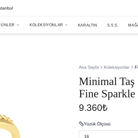
stanbul
RÜNLER
KOLEKSIYONLAR
KARALTIN
S.S.S.
MAĞ
Ana Sayfa
Koleksiyonlar
F
Minimal Taş 
Fine Sparkle
9.360₺
Yüzük Ölçüsü