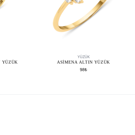
SEPETE EKLE
YÜZÜK
N YÜZÜK
ASIMENA ALTIN YÜZÜK
98₺