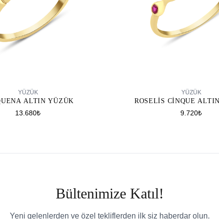
SEPETE EKLE
SEPETE EKLE
YÜZÜK
YÜZÜK
QUENA ALTIN YÜZÜK
ROSELIS CINQUE ALTI
13.680₺
9.720₺
Bültenimize Katıl!
Yeni gelenlerden ve özel tekliflerden ilk siz haberdar olun.