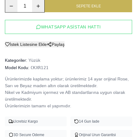
1
SEPETE EKLE
WHATSAPP ASISTAN HATTI
İstek Listesine Ekle
Paylaş
Kategoriler:
Yüzük
Model Kodu:
CKXR121
Ürünlerimizde kaplama yoktur; ürünlerimiz 14 ayar orijinal Rose, 
Sarı ve Beyaz maden altın olarak üretilmektedir.

Nikel ve Kadmiyum içermez ve AB standartlarına uygun olarak 
üretilmektedir.

Ürünlerimizin tamamı el yapımıdır.
Ucretsiz Kargo
14 Gun Iade
3D Secure Odeme
Orijinal Urun Garantisi