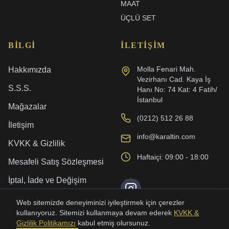
MAAT
ÜÇLÜ SET
BILGI
İLETIŞIM
Molla Fenari Mah.
Hakkımızda
Vezirhanı Cad. Kaya İş
S.S.S.
Hanı No: 74 Kat: 4 Fatih/
İstanbul
Mağazalar
(0212) 512 26 88
İletişim
info@karaltin.com
KVKK & Gizlilik
Haftaiçi: 09:00 - 18:00
Mesafeli Satış Sözleşmesi
İptal, İade ve Değişim
Kargo ve Teslimat
Web sitemizde deneyiminizi iyileştirmek için çerezler
kullanıyoruz. Sitemizi kullanmaya devam ederek
KVKK &
Gizlilik Politikamızı
kabul etmiş olursunuz.