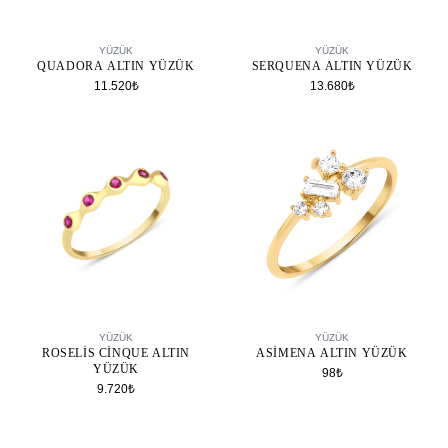
SEPETE EKLE
SEPETE EKLE
YÜZÜK
YÜZÜK
QUADORA ALTIN YÜZÜK
SERQUENA ALTIN YÜZÜK
11.520₺
13.680₺
SEPETE EKLE
SEPETE EKLE
YÜZÜK
YÜZÜK
ROSELIS CINQUE ALTIN
ASIMENA ALTIN YÜZÜK
YÜZÜK
98₺
9.720₺