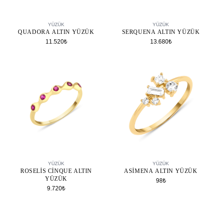
SEPETE EKLE
SEPETE EKLE
YÜZÜK
YÜZÜK
QUADORA ALTIN YÜZÜK
SERQUENA ALTIN YÜZÜK
11.520₺
13.680₺
SEPETE EKLE
SEPETE EKLE
YÜZÜK
YÜZÜK
ROSELIS CINQUE ALTIN
ASIMENA ALTIN YÜZÜK
YÜZÜK
98₺
9.720₺