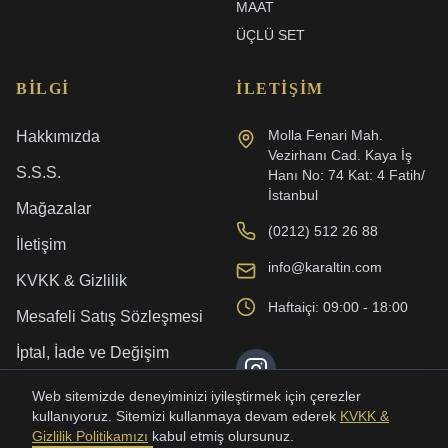
MAAT
ÜÇLÜ SET
BILGI
İLETIŞIM
Molla Fenari Mah.
Hakkımızda
Vezirhanı Cad. Kaya İş
S.S.S.
Hanı No: 74 Kat: 4 Fatih/
İstanbul
Mağazalar
(0212) 512 26 88
İletişim
info@karaltin.com
KVKK & Gizlilik
Haftaiçi: 09:00 - 18:00
Mesafeli Satış Sözleşmesi
İptal, İade ve Değişim
Kargo ve Teslimat
Web sitemizde deneyiminizi iyileştirmek için çerezler
kullanıyoruz. Sitemizi kullanmaya devam ederek
KVKK &
Gizlilik Politikamızı
kabul etmiş olursunuz.