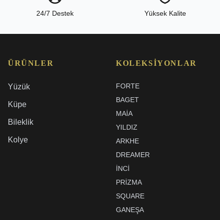
24/7 Destek
Yüksek Kalite
ÜRÜNLER
KOLEKSIYONLAR
FORTE
Yüzük
BAGET
Küpe
MAIA
Bileklik
YILDIZ
Kolye
ARKHE
DREAMER
İNCI
PRIZMA
SQUARE
GANEŞA