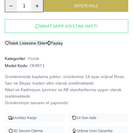
1
SEPETE EKLE
WHATSAPP ASISTAN HATTI
İstek Listesine Ekle
Paylaş
Kategoriler:
Yüzük
Model Kodu:
CKXR71
Ürünlerimizde kaplama yoktur; ürünlerimiz 14 ayar orijinal Rose, 
Sarı ve Beyaz maden altın olarak üretilmektedir.

Nikel ve Kadmiyum içermez ve AB standartlarına uygun olarak 
üretilmektedir.

Ürünlerimizin tamamı el yapımıdır.
Ucretsiz Kargo
14 Gun Iade
3D Secure Odeme
Orijinal Urun Garantisi