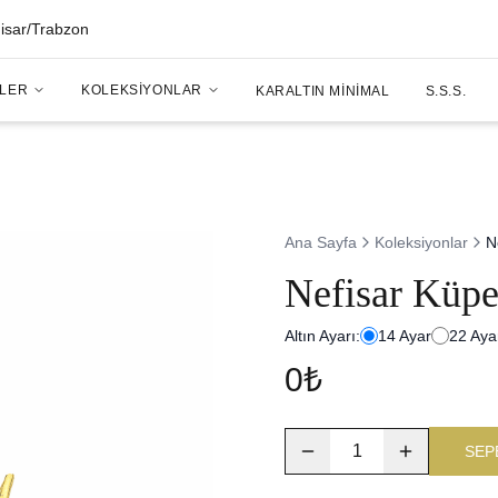
hisar/Trabzon
LER
KOLEKSIYONLAR
KARALTIN MINIMAL
S.S.S.
Ana Sayfa
Koleksiyonlar
N
Nefisar Küp
Altın Ayarı:
14
Ayar
22
Aya
0₺
1
SEP