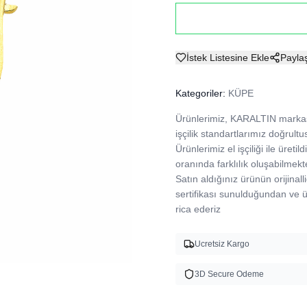
İstek Listesine Ekle
Payla
Kategoriler:
KÜPE
Ürünlerimiz, KARALTIN markası
işçilik standartlarımız doğrultu
Ürünlerimiz el işçiliği ile üre
oranında farklılık oluşabilmekte
Satın aldığınız ürünün orijinalli
sertifikası sunulduğundan ve
rica ederiz 
Ucretsiz Kargo
3D Secure Odeme