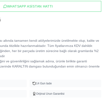
WHATSAPP ASISTAN HATTI
ş
 altında tamamen kendi atölyelerimizde üretilmekte olup, kalite ve 
sunda titizlikle hazırlanmaktadır. Tüm fiyatlarımıza KDV dahildir.

tildiğinden, her bir parçada üretim sürecine bağlı olarak gramlarda %2 
dir

ğini ve güvenilirliğini sağlamak adına, ürünle birlikte garanti 
 üzerinde KARALTIN damgası bulunduğundan emin olmanızı önemle 
14 Gun Iade
Orijinal Urun Garantisi