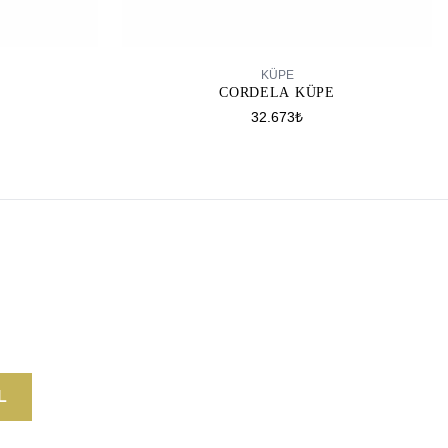
SEPETE EKLE
KÜPE
E
CORDELA KÜPE
32.673₺
L