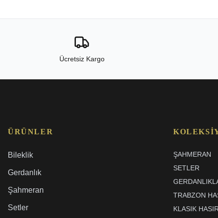
Ücretsiz Kargo
ÜRÜNLER
KOLEKSI
ŞAHMERAN
Bileklik
SETLER
Gerdanlık
GERDANLIKL
Şahmeran
TRABZON HAS
Setler
KLASIK HASI