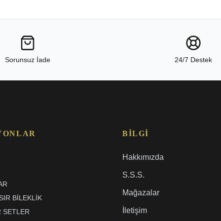
Sorunsuz İade
24/7 Destek
YONLAR
BILGI
Hakkımızda
S.S.S.
AR
Mağazalar
IR BILEKLIK
İletişim
R SETLER