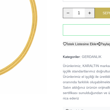
1
SEP
İstek Listesine Ekle
Payla
Kategoriler:
GERDANLIK
Ürünlerimiz, KARALTIN markası
işçilik standartlarımız doğrultu
Ürünlerimiz el işçiliği ile üre
oranında farklılık oluşabilmekte
Satın aldığınız ürünün orijinalli
sertifikası sunulduğundan ve
rica ederiz 