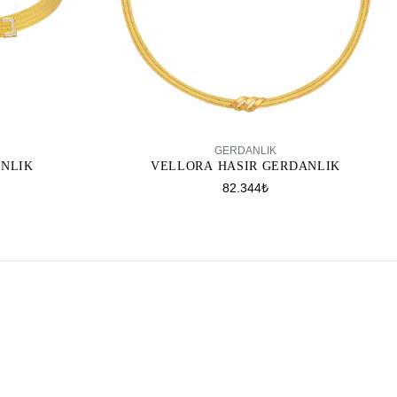
SEPETE EKLE
GERDANLIK
ANLIK
VELLORA HASIR GERDANLIK
82.344₺