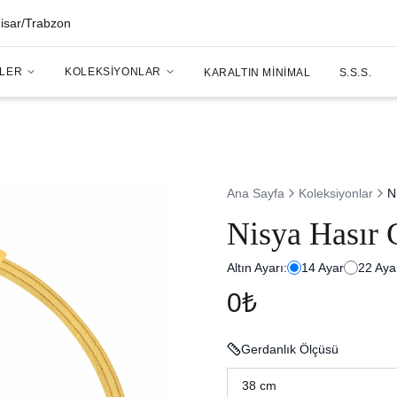
hisar/Trabzon
LER
KOLEKSIYONLAR
KARALTIN MINIMAL
S.S.S.
Ana Sayfa
Koleksiyonlar
N
Nisya Hasır 
Altın Ayarı:
14
Ayar
22
Aya
0₺
Gerdanlık Ölçüsü