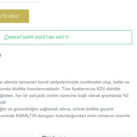
ETE EKLE
WHATSAPP ASISTAN HATTI
ş
 altında tamamen kendi atölyelerimizde üretilmekte olup, kalite ve 
sunda titizlikle hazırlanmaktadır. Tüm fiyatlarımıza KDV dahildir.

tildiğinden, her bir parçada üretim sürecine bağlı olarak gramlarda %2 
dir

ğini ve güvenilirliğini sağlamak adına, ürünle birlikte garanti 
 üzerinde KARALTIN damgası bulunduğundan emin olmanızı önemle 