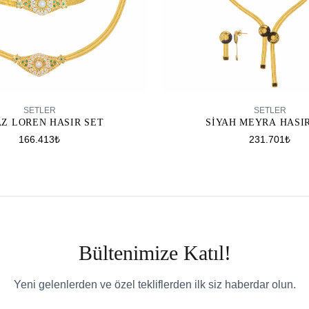
SEPETE EKLE
SEPETE EKLE
SETLER
SETLER
Z LOREN HASIR SET
SIYAH MEYRA HASI
166.413₺
231.701₺
Bültenimize Katıl!
Yeni gelenlerden ve özel tekliflerden ilk siz haberdar olun.