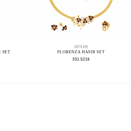
SEPETE EKLE
SETLER
R SET
FLORENZA HASIR SET
331.521₺