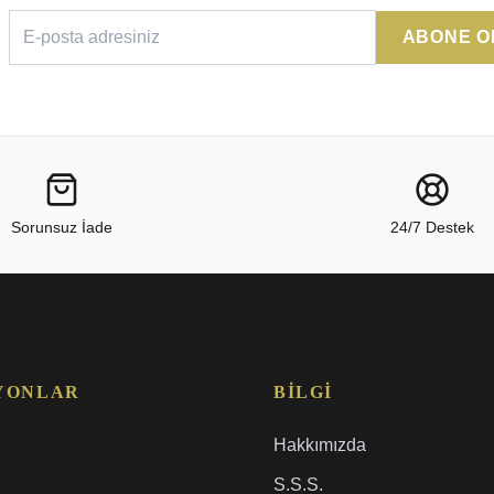
ABONE O
Sorunsuz İade
24/7 Destek
YONLAR
BILGI
Hakkımızda
S.S.S.