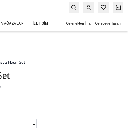
MAĞAZALAR
İLETIŞIM
Gelenekten İlham, Geleceğe Tasarım
isya Hasır Set
Set
r