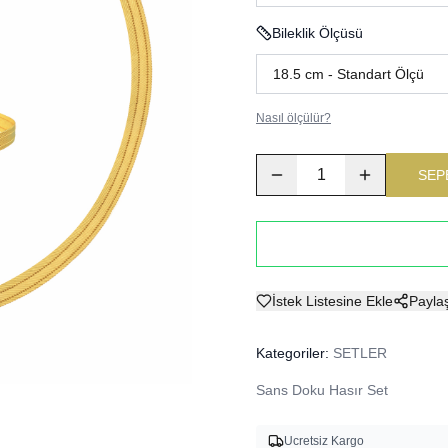
Bileklik Ölçüsü
Nasıl ölçülür?
1
SEP
İstek Listesine Ekle
Payla
Kategoriler:
SETLER
Sans Doku Hasır Set
Ucretsiz Kargo