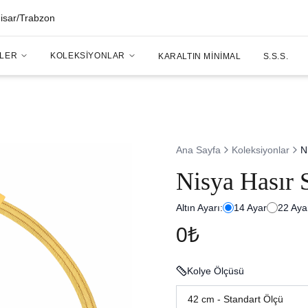
hisar/Trabzon
LER
KOLEKSIYONLAR
KARALTIN MINIMAL
S.S.S.
Ana Sayfa
Koleksiyonlar
N
Nisya Hasır 
Altın Ayarı:
14
Ayar
22
Aya
0₺
Kolye Ölçüsü