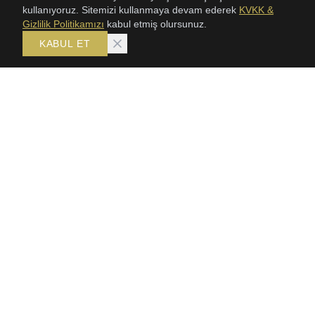
kullanıyoruz. Sitemizi kullanmaya devam ederek
KVKK &
YÜZÜK
Gizlilik Politikamızı
kabul etmiş olursunuz.
GÜNLÜK SETLER
KABUL ET
BILGI
İLETIŞIM
Çarşı Mahallesi
Hakkımızda
Cumhuriyet Caddesi No:
S.S.S.
18 Kat: 6 Daire: 9-10
Ortahisar/Trabzon
Mağazalar
+90 535 217 62 61
İletişim
info@karaltin.com
KVKK & Gizlilik
Haftaiçi: 09:00 - 18:00
Mesafeli Satış Sözleşmesi
İptal, İade ve Değişim
Kargo ve Teslimat