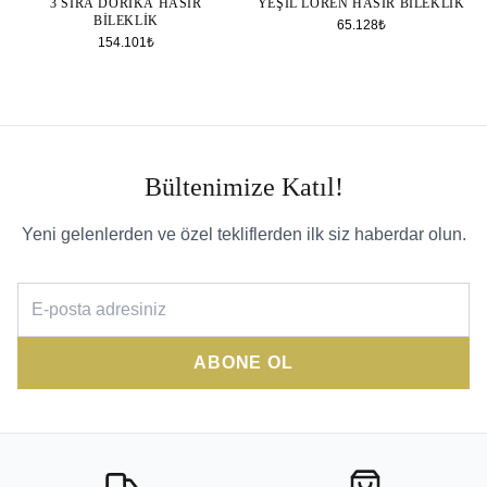
3 SIRA DORIKA HASIR
YEŞIL LOREN HASIR BILEKLIK
BILEKLIK
65.128₺
154.101₺
Bültenimize Katıl!
Yeni gelenlerden ve özel tekliflerden ilk siz haberdar olun.
ABONE OL