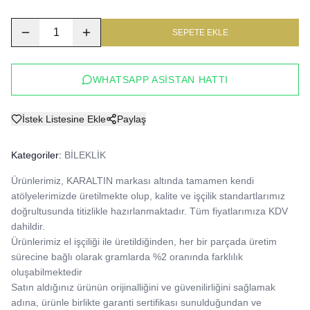
1
SEPETE EKLE
WHATSAPP ASISTAN HATTI
İstek Listesine Ekle
Paylaş
Kategoriler:
BİLEKLİK
Ürünlerimiz, KARALTIN markası altında tamamen kendi 
atölyelerimizde üretilmekte olup, kalite ve işçilik standartlarımız 
doğrultusunda titizlikle hazırlanmaktadır. Tüm fiyatlarımıza KDV 
dahildir.

Ürünlerimiz el işçiliği ile üretildiğinden, her bir parçada üretim 
sürecine bağlı olarak gramlarda %2 oranında farklılık 
oluşabilmektedir

Satın aldığınız ürünün orijinalliğini ve güvenilirliğini sağlamak 
adına, ürünle birlikte garanti sertifikası sunulduğundan ve 