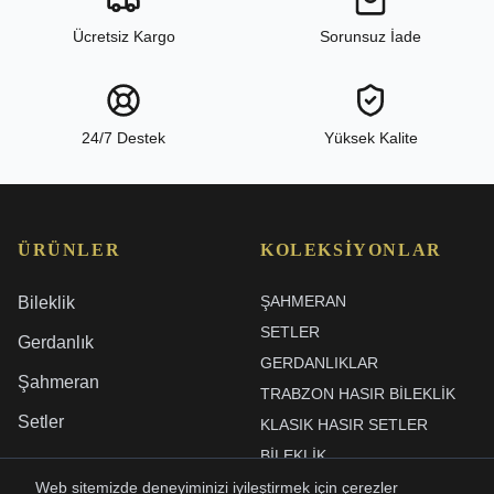
Ücretsiz Kargo
Sorunsuz İade
24/7 Destek
Yüksek Kalite
ÜRÜNLER
KOLEKSIYONLAR
ŞAHMERAN
Bileklik
SETLER
Gerdanlık
GERDANLIKLAR
Şahmeran
TRABZON HASIR BILEKLIK
Setler
KLASIK HASIR SETLER
BİLEKLİK
KÜPE
Web sitemizde deneyiminizi iyileştirmek için çerezler