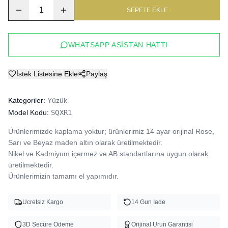
1
SEPETE EKLE
WHATSAPP ASISTAN HATTI
İstek Listesine Ekle
Paylaş
Kategoriler:
Yüzük
Model Kodu:
SQXR1
Ürünlerimizde kaplama yoktur; ürünlerimiz 14 ayar orijinal Rose, 
Sarı ve Beyaz maden altın olarak üretilmektedir.

Nikel ve Kadmiyum içermez ve AB standartlarına uygun olarak 
üretilmektedir.

Ürünlerimizin tamamı el yapımıdır.
Ucretsiz Kargo
14 Gun Iade
3D Secure Odeme
Orijinal Urun Garantisi