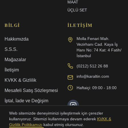
MAAT
ÜÇLÜ SET
BILGI
İLETIŞIM
Molla Fenari Mah.
Hakkımızda
Vezirhanı Cad. Kaya İş
S.S.S.
Hanı No: 74 Kat: 4 Fatih/
İstanbul
Mağazalar
(0212) 512 26 88
İletişim
info@karaltin.com
KVKK & Gizlilik
Haftaiçi: 09:00 - 18:00
Mesafeli Satış Sözleşmesi
İptal, İade ve Değişim
Kargo ve Teslimat
Web sitemizde deneyiminizi iyileştirmek için çerezler
kullanıyoruz. Sitemizi kullanmaya devam ederek
KVKK &
Gizlilik Politikamızı
kabul etmiş olursunuz.