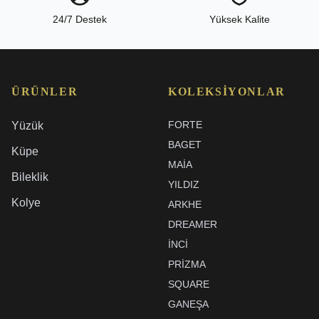
24/7 Destek
Yüksek Kalite
ÜRÜNLER
KOLEKSIYONLAR
FORTE
Yüzük
BAGET
Küpe
MAIA
Bileklik
YILDIZ
Kolye
ARKHE
DREAMER
İNCI
PRIZMA
SQUARE
GANEŞA