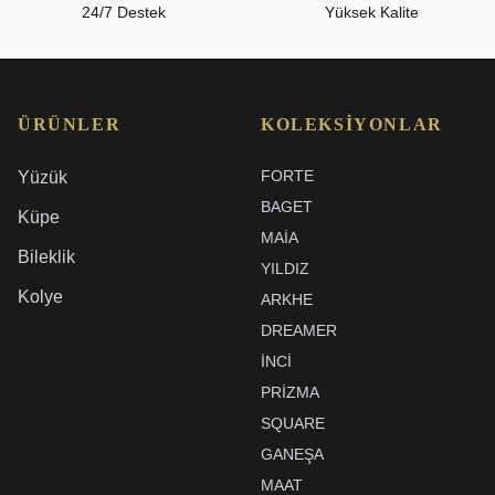
24/7 Destek
Yüksek Kalite
ÜRÜNLER
KOLEKSIYONLAR
FORTE
Yüzük
BAGET
Küpe
MAIA
Bileklik
YILDIZ
Kolye
ARKHE
DREAMER
İNCI
PRIZMA
SQUARE
GANEŞA
MAAT