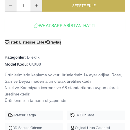
1
SEPETE EKLE
WHATSAPP ASISTAN HATTI
İstek Listesine Ekle
Paylaş
Kategoriler:
Bileklik
Model Kodu:
CKXB8
Ürünlerimizde kaplama yoktur; ürünlerimiz 14 ayar orijinal Rose, 
Sarı ve Beyaz maden altın olarak üretilmektedir.

Nikel ve Kadmiyum içermez ve AB standartlarına uygun olarak 
üretilmektedir.

Ürünlerimizin tamamı el yapımıdır.
Ucretsiz Kargo
14 Gun Iade
3D Secure Odeme
Orijinal Urun Garantisi