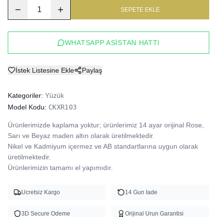
1
SEPETE EKLE
WHATSAPP ASISTAN HATTI
İstek Listesine Ekle
Paylaş
Kategoriler:
Yüzük
Model Kodu:
CKXR103
Ürünlerimizde kaplama yoktur; ürünlerimiz 14 ayar orijinal Rose, 
Sarı ve Beyaz maden altın olarak üretilmektedir.

Nikel ve Kadmiyum içermez ve AB standartlarına uygun olarak 
üretilmektedir.

Ürünlerimizin tamamı el yapımıdır.
Ucretsiz Kargo
14 Gun Iade
3D Secure Odeme
Orijinal Urun Garantisi