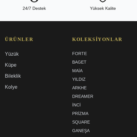
24/7 Destek
Yüksek Kalite
ÜRÜNLER
KOLEKSIYONLAR
FORTE
Yüzük
BAGET
Küpe
MAIA
Bileklik
YILDIZ
Kolye
ARKHE
DREAMER
İNCI
PRIZMA
SQUARE
GANEŞA