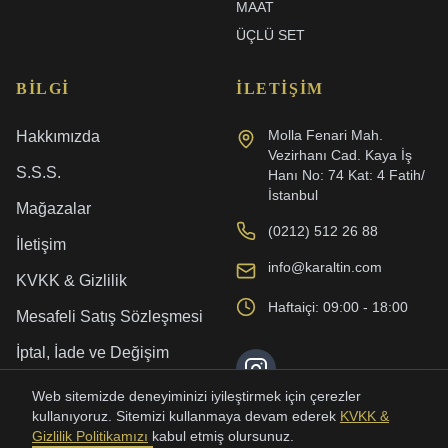
MAAT
ÜÇLÜ SET
BILGI
İLETIŞIM
Molla Fenari Mah.
Hakkımızda
Vezirhanı Cad. Kaya İş
S.S.S.
Hanı No: 74 Kat: 4 Fatih/
İstanbul
Mağazalar
(0212) 512 26 88
İletişim
info@karaltin.com
KVKK & Gizlilik
Haftaiçi: 09:00 - 18:00
Mesafeli Satış Sözleşmesi
İptal, İade ve Değişim
Kargo ve Teslimat
Web sitemizde deneyiminizi iyileştirmek için çerezler
kullanıyoruz. Sitemizi kullanmaya devam ederek
KVKK &
Gizlilik Politikamızı
kabul etmiş olursunuz.