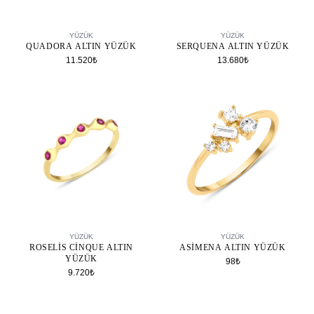
SEPETE EKLE
SEPETE EKLE
YÜZÜK
YÜZÜK
QUADORA ALTIN YÜZÜK
SERQUENA ALTIN YÜZÜK
11.520₺
13.680₺
SEPETE EKLE
SEPETE EKLE
YÜZÜK
YÜZÜK
ROSELIS CINQUE ALTIN
ASIMENA ALTIN YÜZÜK
YÜZÜK
98₺
9.720₺