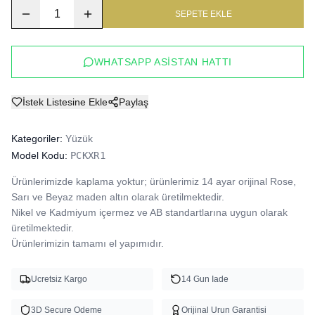
1
SEPETE EKLE
WHATSAPP ASISTAN HATTI
İstek Listesine Ekle
Paylaş
Kategoriler:
Yüzük
Model Kodu:
PCKXR1
Ürünlerimizde kaplama yoktur; ürünlerimiz 14 ayar orijinal Rose, 
Sarı ve Beyaz maden altın olarak üretilmektedir.

Nikel ve Kadmiyum içermez ve AB standartlarına uygun olarak 
üretilmektedir.

Ürünlerimizin tamamı el yapımıdır.
Ucretsiz Kargo
14 Gun Iade
3D Secure Odeme
Orijinal Urun Garantisi