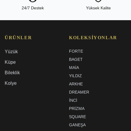
24/7 Destek
Yüksek Kalite
ÜRÜNLER
KOLEKSIYONLAR
FORTE
Yüzük
BAGET
Küpe
MAIA
Bileklik
YILDIZ
Kolye
ARKHE
DREAMER
İNCI
PRIZMA
SQUARE
GANEŞA