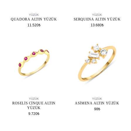
SEPETE EKLE
SEPETE EKLE
YÜZÜK
YÜZÜK
QUADORA ALTIN YÜZÜK
SERQUENA ALTIN YÜZÜK
11.520₺
13.680₺
SEPETE EKLE
SEPETE EKLE
YÜZÜK
YÜZÜK
ROSELIS CINQUE ALTIN
ASIMENA ALTIN YÜZÜK
YÜZÜK
98₺
9.720₺