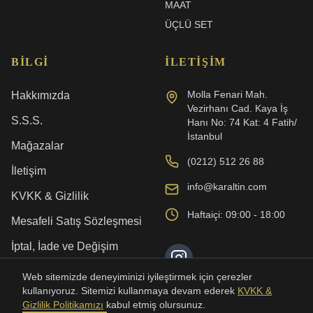
MAAT
ÜÇLÜ SET
BILGI
İLETIŞIM
Molla Fenari Mah.
Hakkımızda
Vezirhanı Cad. Kaya İş
S.S.S.
Hanı No: 74 Kat: 4 Fatih/
İstanbul
Mağazalar
(0212) 512 26 88
İletişim
info@karaltin.com
KVKK & Gizlilik
Haftaiçi: 09:00 - 18:00
Mesafeli Satış Sözleşmesi
İptal, İade ve Değişim
Kargo ve Teslimat
Web sitemizde deneyiminizi iyileştirmek için çerezler
kullanıyoruz. Sitemizi kullanmaya devam ederek
KVKK &
Gizlilik Politikamızı
kabul etmiş olursunuz.