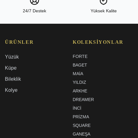
24/7 Destek
Yüksek Kalite
ÜRÜNLER
KOLEKSIYONLAR
FORTE
Yüzük
BAGET
Küpe
MAIA
Bileklik
YILDIZ
Kolye
ARKHE
DREAMER
İNCI
PRIZMA
SQUARE
GANEŞA