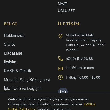
MAAT
ÜÇLÜ SET
BILGI
İLETIŞIM
Molla Fenari Mah.
Hakkımızda
Vezirhanı Cad. Kaya İş
S.S.S.
Hanı No: 74 Kat: 4 Fatih/
İstanbul
Mağazalar
(0212) 512 26 88
İletişim
info@karaltin.com
KVKK & Gizlilik
Haftaiçi: 09:00 - 18:00
Mesafeli Satış Sözleşmesi
İptal, İade ve Değişim
Kargo ve Teslimat
Web sitemizde deneyiminizi iyileştirmek için çerezler
kullanıyoruz. Sitemizi kullanmaya devam ederek
KVKK &
Gizlilik Politikamızı
kabul etmiş olursunuz.