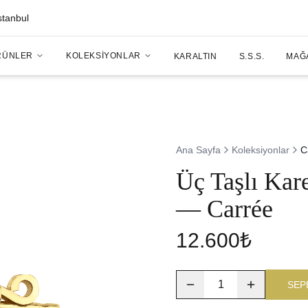
stanbul
RÜNLER
KOLEKSIYONLAR
KARALTIN
S.S.S.
MAĞ
Ana Sayfa
Koleksiyonlar
C
Üç Taşlı Kar
— Carrée
12.600₺
1
SEP