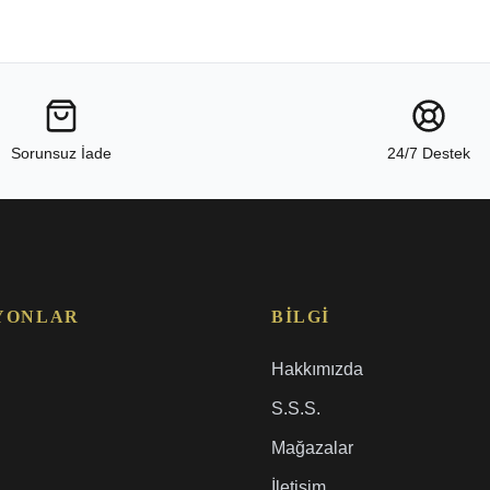
Sorunsuz İade
24/7 Destek
YONLAR
BILGI
Hakkımızda
S.S.S.
Mağazalar
İletişim