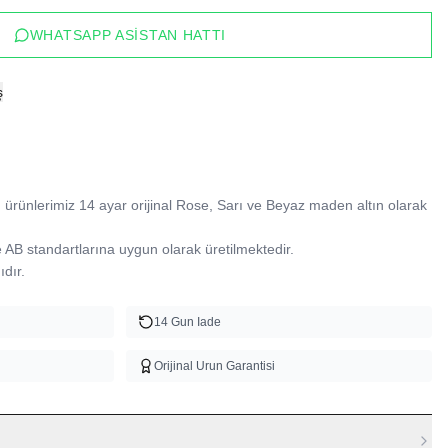
WHATSAPP ASISTAN HATTI
ş
ürünlerimiz 14 ayar orijinal Rose, Sarı ve Beyaz maden altın olarak 
B standartlarına uygun olarak üretilmektedir.

dır.
14 Gun Iade
Orijinal Urun Garantisi