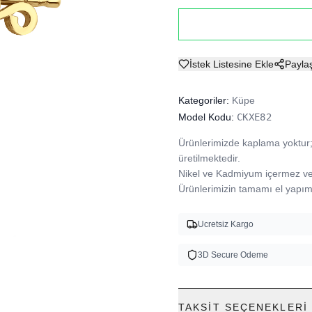
İstek Listesine Ekle
Payla
Kategoriler:
Küpe
Model Kodu:
CKXE82
Ürünlerimizde kaplama yoktur; 
üretilmektedir.

Nikel ve Kadmiyum içermez ve A
Ürünlerimizin tamamı el yapımı
Ucretsiz Kargo
3D Secure Odeme
TAKSIT SEÇENEKLERI