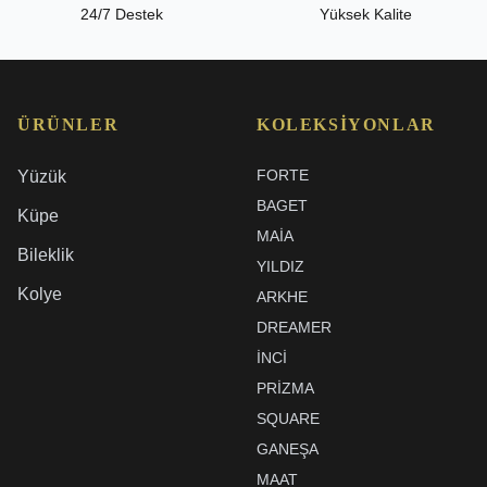
24/7 Destek
Yüksek Kalite
ÜRÜNLER
KOLEKSIYONLAR
FORTE
Yüzük
BAGET
Küpe
MAIA
Bileklik
YILDIZ
Kolye
ARKHE
DREAMER
İNCI
PRIZMA
SQUARE
GANEŞA
MAAT