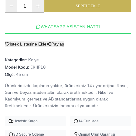
1
SEPETE EKLE
WHATSAPP ASISTAN HATTI
İstek Listesine Ekle
Paylaş
Kategoriler:
Kolye
Model Kodu:
CKHP10
Ölçü:
45 cm
Ürünlerimizde kaplama yoktur; ürünlerimiz 14 ayar orijinal Rose, 
Sarı ve Beyaz maden altın olarak üretilmektedir. Nikel ve 
Kadmiyum içermez ve AB standartlarına uygun olarak 
üretilmektedir. Ürünlerimizin tamamı el yapımıdır.
Ucretsiz Kargo
14 Gun Iade
3D Secure Odeme
Orijinal Urun Garantisi