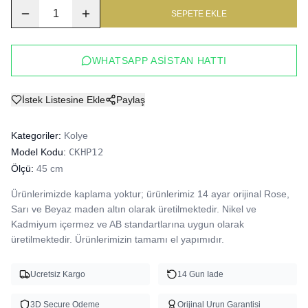
1
SEPETE EKLE
WHATSAPP ASISTAN HATTI
İstek Listesine Ekle
Paylaş
Kategoriler:
Kolye
Model Kodu:
CKHP12
Ölçü:
45 cm
Ürünlerimizde kaplama yoktur; ürünlerimiz 14 ayar orijinal Rose, 
Sarı ve Beyaz maden altın olarak üretilmektedir. Nikel ve 
Kadmiyum içermez ve AB standartlarına uygun olarak 
üretilmektedir. Ürünlerimizin tamamı el yapımıdır.
Ucretsiz Kargo
14 Gun Iade
3D Secure Odeme
Orijinal Urun Garantisi