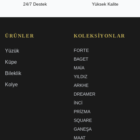
24/7 Destek
Yüksek Kalite
ÜRÜNLER
KOLEKSIYONLAR
FORTE
Yüzük
BAGET
Küpe
MAIA
Bileklik
YILDIZ
Kolye
ARKHE
DREAMER
İNCI
PRIZMA
SQUARE
GANEŞA
MAAT